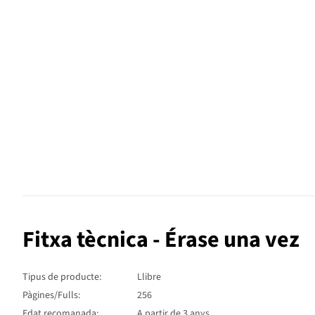
Fitxa tècnica - Érase una vez
Tipus de producte:
Llibre
Pàgines/Fulls:
256
Edat recomanada:
A partir de 3 anys