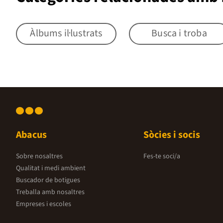
Àlbums il·lustrats
Busca i troba
Abacus
Sòcies i socis
Sobre nosaltres
Fes-te soci/a
Qualitat i medi ambient
Buscador de botigues
Treballa amb nosaltres
Empreses i escoles