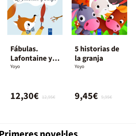
Fábulas.
5 historias de
Lafontaine y
la granja
Esopo
Yoyo
Yoyo
12,30€
9,45€
12,95€
9,95€
Primeres novel·les