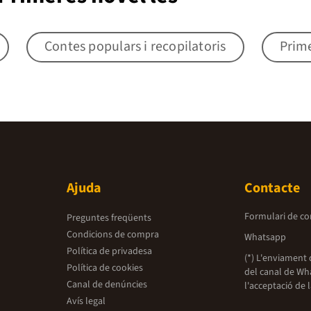
Contes populars i recopilatoris
Prime
Ajuda
Contacte
Formulari de co
Preguntes freqüents
Condicions de compra
Whatsapp
Política de privadesa
(*) L'enviament 
Política de cookies
del canal de Wh
Canal de denúncies
l'acceptació de 
Avís legal