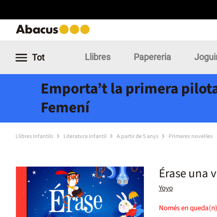
Llibres
Papereria
Jogui
Tot
Emporta’t la primera pilota
Femení
Llibres Infantils
Literatura infantil
A partir de 5 anys
Primeres novel·les
Érase una v
Yoyo
Només en queda(n