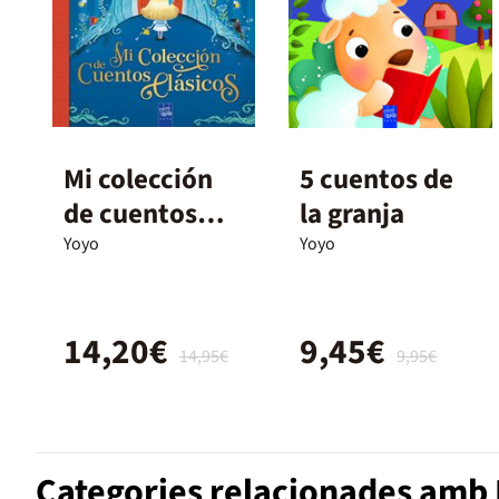
Mi colección
5 cuentos de
de cuentos
la granja
clásicos
Yoyo
Yoyo
14,20€
9,45€
14,95€
9,95€
Categories relacionades amb 