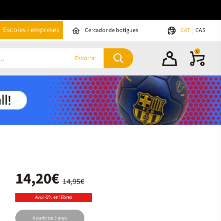
Escoles i empreses
Cercador de botigues
CAT
CAS
0
Esborrar
14,20€
14,95€
Avui -5% en llibres
A partir de 3 anys