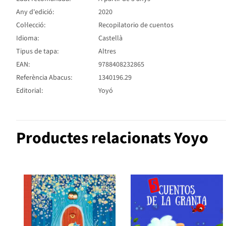
Any d'edició:
2020
Col·lecció:
Recopilatorio de cuentos
Idioma:
Castellà
Tipus de tapa:
Altres
EAN:
9788408232865
Referència Abacus:
1340196.29
Editorial:
Yoyó
Productes relacionats Yoyo