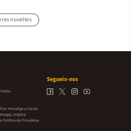
res novel·les
Segueix-nos
ntacte
d’un missatge a través
atsapp, implica
la
Política de Privadesa.