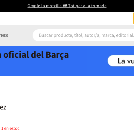
Omple la motxilla 🎒 Tot per a la tornada
nes
 oficial del Barça
ez
)
1
en estoc