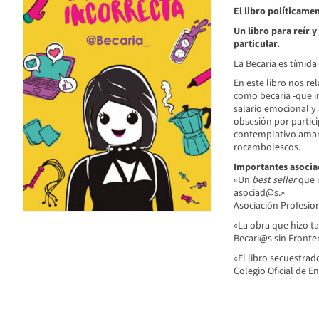
El libro políticame
Un libro para reír 
particular.
La Becaria es tímida 
En este libro nos re
como becaria -que i
salario emocional y
obsesión por partici
contemplativo amant
rocambolescos.
Importantes asociac
«Un
best seller
que 
asociad@s.»
Asociación Profesio
«La obra que hizo ta
Becari@s sin Fronte
«El libro secuestra
Colegio Oficial de