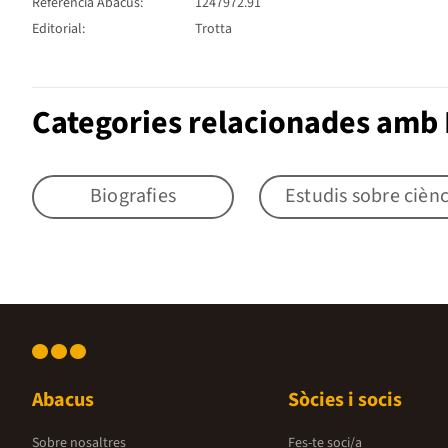
Referència Abacus:
1247972.91
Editorial:
Trotta
Categories relacionades amb 
Biografies
Estudis sobre ciènc
Abacus
Sòcies i socis
Sobre nosaltres
Fes-te soci/a