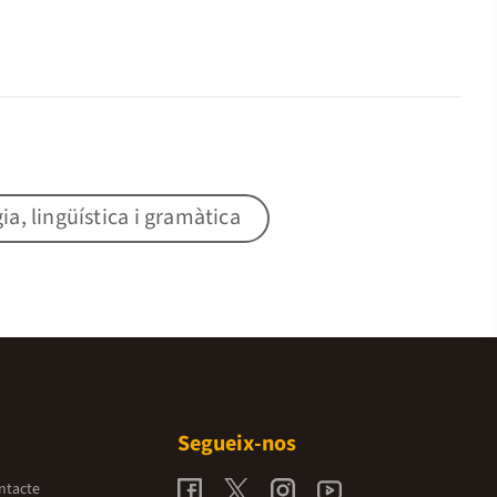
gia, lingüística i gramàtica
Segueix-nos
ntacte