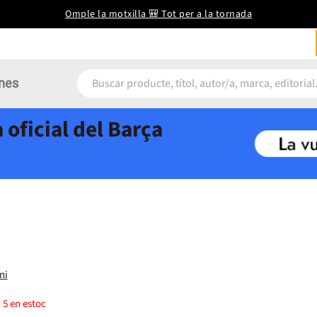
Omple la motxilla 🎒 Tot per a la tornada
nes
 oficial del Barça
ni
)
5
en estoc