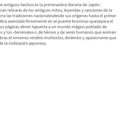
 de antiguos hechos es la primeraobra literaria de Japón.
n relicario de los antiguos mitos, leyendas y canciones de la
rra las tradiciones nacionalesdesde sus orígenes hasta el primer
i. Obra asentada firmemente en el puente brumoso quesepara el
, sus páginas abren lapuerta a un mundo mágico poblado de
les y los «terrenales»), de héroes y de seres humanos que animan
abras el inmenso retablo multicolor, dinámico y apasionante que
e la civilización japonesa.