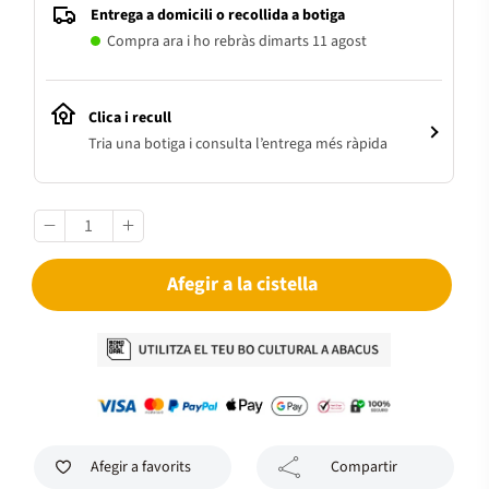
Entrega a domicili o recollida a botiga
Compra ara i ho rebràs dimarts 11 agost
Clica i recull
Tria una botiga i consulta l’entrega més ràpida
Afegir a la cistella
Afegir a favorits
Compartir