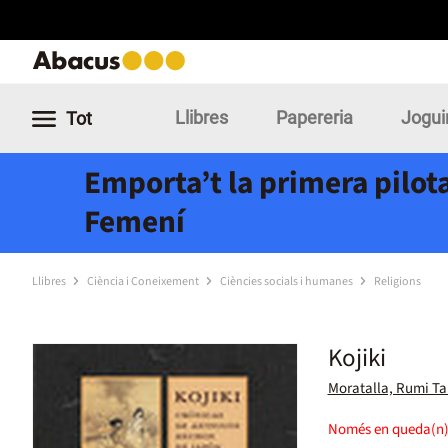
Llibres
Papereria
Jogui
Tot
Emporta’t la primera pilota
Femení
Llibres
Ciència i Coneixement
Ciències socials i humanes
Religions
Kojiki
Moratalla, Rumi Ta
Només en queda(n