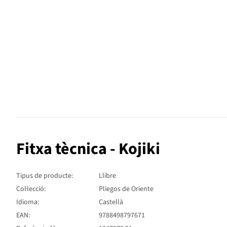
Fitxa tècnica - Kojiki
Tipus de producte:
Llibre
Col·lecció:
Pliegos de Oriente
Idioma:
Castellà
EAN:
9788498797671