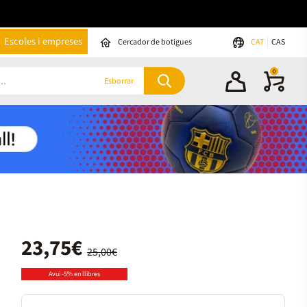
Escoles i empreses
Cercador de botigues
CAT
CAS
0
Esborrar
23,75€
25,00€
Avui -5% en llibres