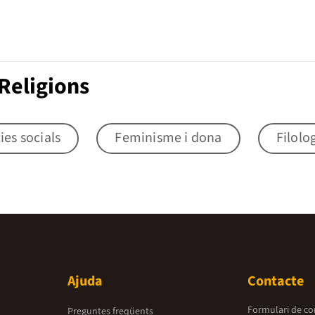
Religions
ies socials
Feminisme i dona
Filolo
Ajuda
Contacte
Formulari de co
Preguntes freqüents