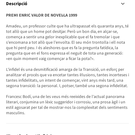
Descripció
PREMI ENRIC VALOR DE NOVEL·LA 1999
Amadeu, un professor culte que ha ultrapassat els quaranta anys, té
tot allò que un home pot desitjar. Però un bon dia, en alçar-se,
comença a sentir una gelor inexplicable que el fa tremolar i que
s'encomana a tot allò que l'envolta. El seu món trontolla i ell nota
que hi perd peu. I és aleshores que es fa la pregunta fatídica, la
pregunta que en el fons expressa el neguit de tota una generació:
«en quin moment vaig començar a ficar la pota?».
L'infidel és una desmitificació amarga de la Transició, un esforç per
analitzar el procés que va encetar tantes il·lusions, tantes incerteses i
tantes infidelitats, un intent de començar, vint anys més tard, una
segona transició: la personal. I, potser, també una segona infidelitat.
Francesc Bodí, una de les veus més reeixides de l'actual panorama
literari, conjumina un lèxic suggeridor i corrosiu, una prosa àgil i un
estil agosarat per tal de mostrar-nos la complexitat dels sentiments
masculins.