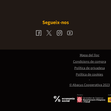
Segueix-nos
Mapa del lloc
Condicions de compra
Política de privadesa
Política de cookies
© Abacus Cooperativa 2023
Promou:
Amb 