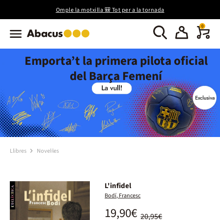
Omple la motxilla 🎒 Tot per a la tornada
0
Emporta’t la primera pilota oficial
del Barça Femení
Llibres
Novel·les
L'infidel
Bodí, Francesc
19,90€
20,95€