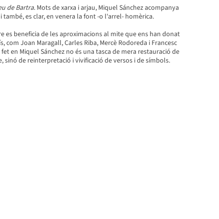
eu de Bartra
. Mots de xarxa i arjau, Miquel Sánchez acompanya
i també, es clar, en venera la font -o l'arrel- homèrica.
bre es beneficia de les aproximacions al mite que ens han donat
ís, com Joan Maragall, Carles Riba, Mercè Rodoreda i Francesc
a fet en Miquel Sánchez no és una tasca de mera restauració de
, sinó de reinterpretació i vivificació de versos i de símbols.