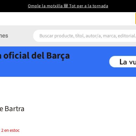
Omple la motxilla 🎒 Tot per a la tornada
nes
 oficial del Barça
e Bartra
)
2
en estoc