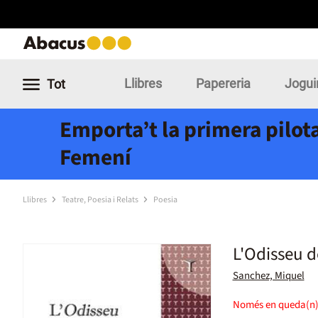
Llibres
Papereria
Jogui
Tot
Emporta’t la primera pilota
Femení
Llibres
Teatre, Poesia i Relats
Poesia
L'Odisseu d
Sanchez, Miquel
Només en queda(n