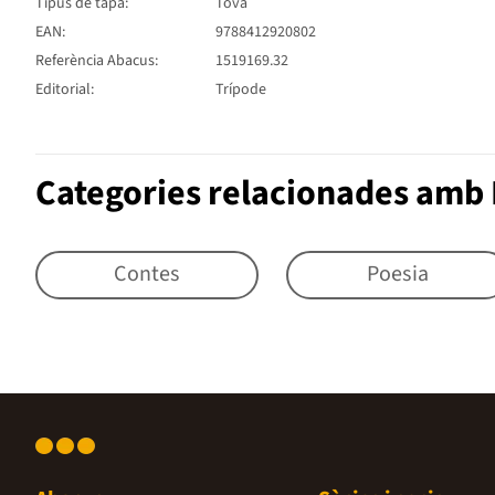
Tipus de tapa:
Tova
EAN:
9788412920802
Referència Abacus:
1519169.32
Editorial:
Trípode
Categories relacionades amb 
Contes
Poesia