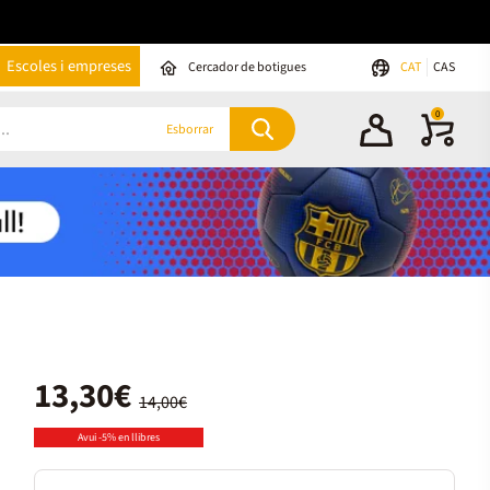
Escoles i empreses
Cercador de botigues
CAT
CAS
0
Esborrar
13,30€
14,00€
Avui -5% en llibres