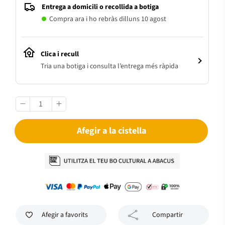
Entrega a domicili o recollida a botiga
Compra ara i ho rebràs dilluns 10 agost
Clica i recull
Tria una botiga i consulta l’entrega més ràpida
Afegir a la cistella
Afegir a favorits
Compartir