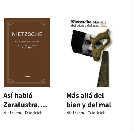
Así habló
Más allá del
Zaratustra.
bien y del mal
Más allá del
Nietzsche, Friedrich
Nietzsche, Friedrich
bien y del mal