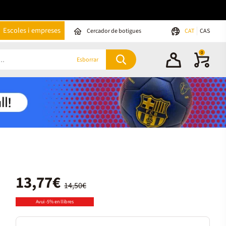
Escoles i empreses
Cercador de botigues
CAT
CAS
0
Esborrar
13,77€
14,50€
Avui -5% en llibres