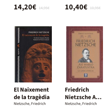
14,20€
10,40€
14,95€
10,95€
El Naixement
Friedrich
de la tragèdia
Nietzsche Así
Habló
Nietzsche, Friedrich
Nietzsche, Friedrich