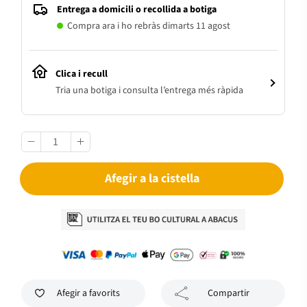
Entrega a domicili o recollida a botiga
Compra ara i ho rebràs dimarts 11 agost
Clica i recull
Tria una botiga i consulta l’entrega més ràpida
Afegir a la cistella
Afegir a favorits
Compartir