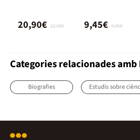
Zaratrusta / La
Gaya Ciencia
20,90€
9,45€
22,00€
9,95€
Categories relacionades amb 
Biografies
Estudis sobre ciènc