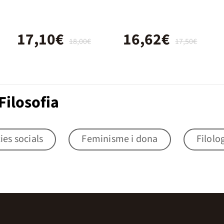
17,10€
16,62€
18,00€
17,50€
Filosofia
ies socials
Feminisme i dona
Filolo