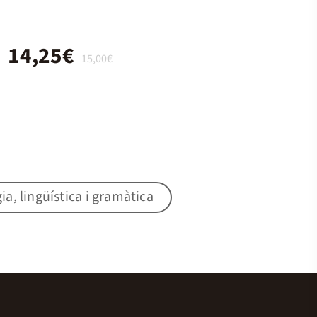
14,25€
15,00€
gia, lingüística i gramàtica