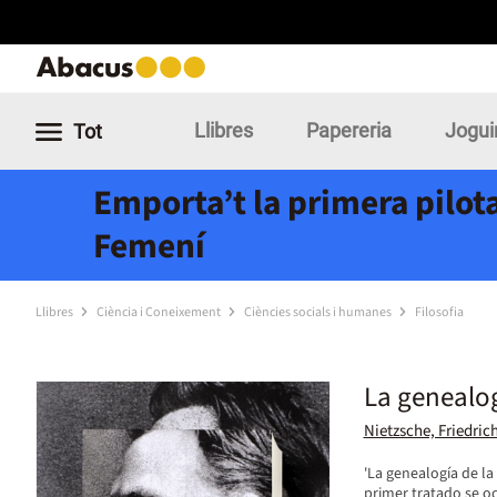
Llibres
Papereria
Jogui
Tot
Emporta’t la primera pilota
Femení
Llibres
Ciència i Coneixement
Ciències socials i humanes
Filosofia
La genealog
Nietzsche, Friedric
'La genealogía de la
primer tratado se oc