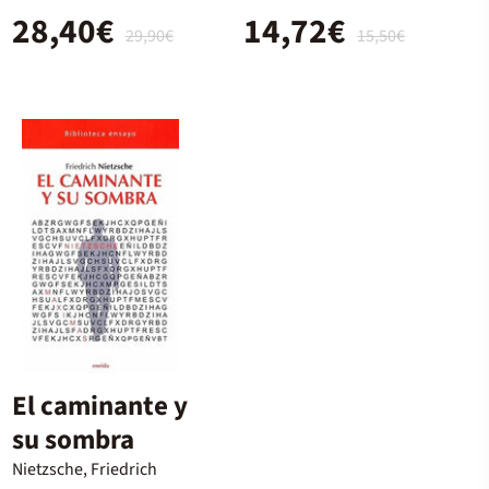
28,40€
14,72€
29,90€
15,50€
El caminante y
su sombra
Nietzsche, Friedrich