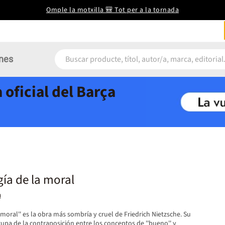
Omple la motxilla 🎒 Tot per a la tornada
nes
 oficial del Barça
ía de la moral
h
 moral'' es la obra más sombría y cruel de Friedrich Nietzsche. Su
upa de la contraposición entre los conceptos de ''bueno'' y