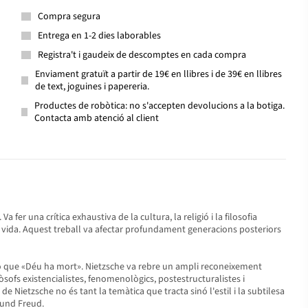
Compra segura
Entrega en 1-2 dies laborables
Registra't i gaudeix de descomptes en cada compra
Enviament gratuït a partir de 19€ en llibres i de 39€ en llibres
de text, joguines i papereria.
Productes de robòtica: no s'accepten devolucions a la botiga.
Contacta amb atenció al client
er una crítica exhaustiva de la cultura, la religió i la filosofia
 la vida. Aquest treball va afectar profundament generacions posteriors
ció que «Déu ha mort». Nietzsche va rebre un ampli reconeixement
lòsofs existencialistes, fenomenològics, postestructuralistes i
e Nietzsche no és tant la temàtica que tracta sinó l'estil i la subtilesa
mund Freud.