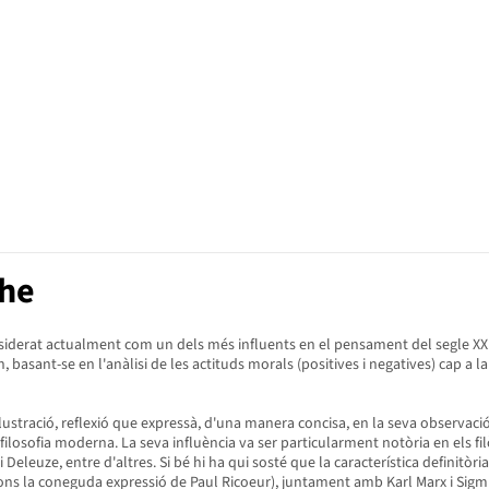
che
iderat actualment com un dels més influents en el pensament del segle XX. Va f
, basant-se en l'anàlisi de les actituds morals (positives i negatives) cap a
l·lustració, reflexió que expressà, d'una manera concisa, en la seva observa
 filosofia moderna. La seva influència va ser particularment notòria en els fi
uze, entre d'altres. Si bé hi ha qui sosté que la característica definitòria d
gons la coneguda expressió de Paul Ricoeur), juntament amb Karl Marx i Sig