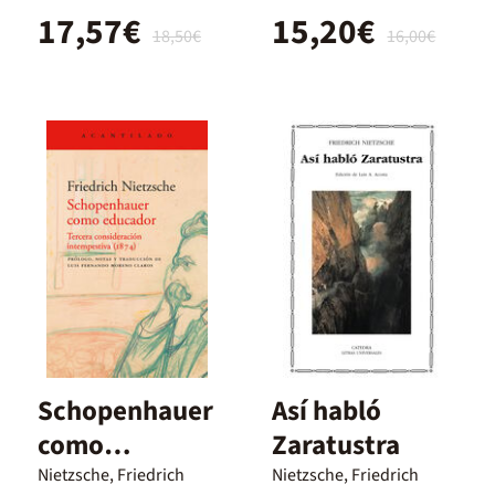
17,57€
15,20€
18,50€
16,00€
Schopenhauer
Así habló
como
Zaratustra
educador
Nietzsche, Friedrich
Nietzsche, Friedrich