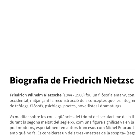
Biografia de Friedrich Nietzs
Friedrich Wilhelm Nietzsche
(1844 - 1900) fou un filòsof alemany, cons
occidental, mitjançant la reconstrucció dels conceptes que les integren
de teòlegs, filòsofs, psicòlegs, poetes, novel·listes i dramaturgs.
Va meditar sobre les conseqüències del triomf del secularisme de la I
durant la segona meitat del segle xx, com una figura significativa en la
postmoderns, especialment en autors francesos com Michel Foucault i Dele
amb què ho fa. És considerat un dels tres «mestres de la sospita» (se