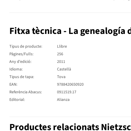
Fitxa tècnica - La genealogía 
Tipus de producte:
Llibre
Pàgines/Fulls:
256
Any d'edició:
2011
Idioma:
Castellà
Tipus de tapa:
Tova
EAN:
9788420650920
Referència Abacus:
0911519.17
Editorial:
Alianza
Productes relacionats Nietzsc