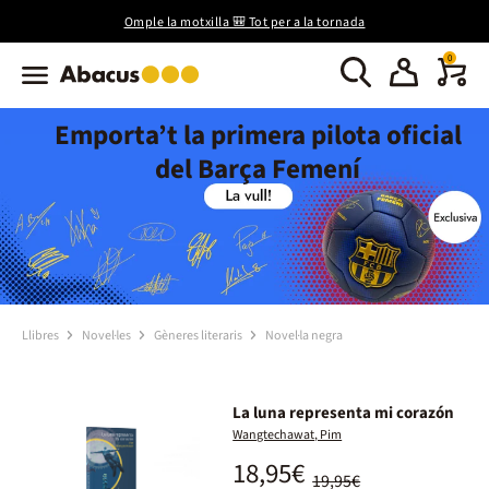
Omple la motxilla 🎒 Tot per a la tornada
0
Emporta’t la primera pilota oficial
del Barça Femení
Llibres
Novel·les
Gèneres literaris
Novel·la negra
La luna representa mi corazón
Wangtechawat, Pim
18,95€
19,95€