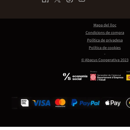
Mapa del lloc
Condicions de compra
Política de privadesa
Política de cookies
© Abacus Cooperativa 2023
Promou:
Amb 