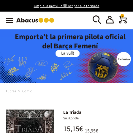
Omple la motxilla 🎒 Tot per a la tornada
0
Emporta’t la primera pilota oficial
del Barça Femení
Llibres
Còmic
La Tríada
So Blonde
15,15€
15,95€