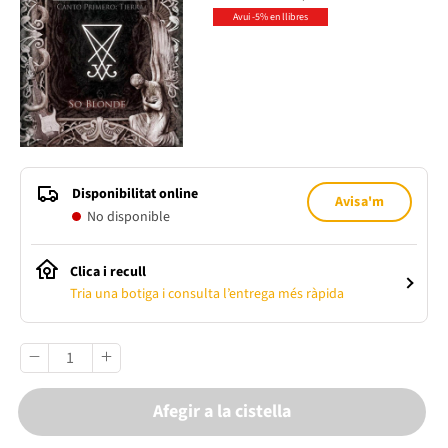
Avui -5% en llibres
Disponibilitat online
Avisa'm
No disponible
Clica i recull
Tria una botiga i consulta l’entrega més ràpida
Afegir a la cistella