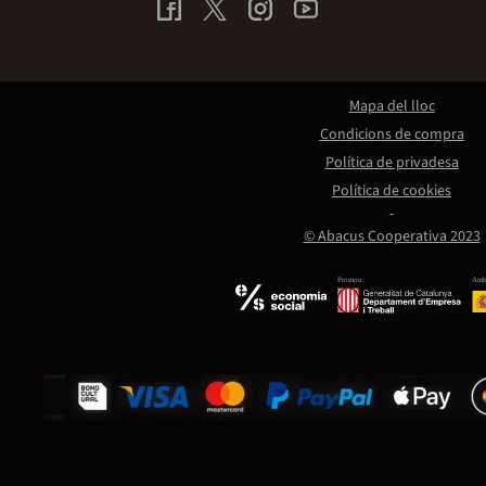
Mapa del lloc
Condicions de compra
Política de privadesa
Política de cookies
© Abacus Cooperativa 2023
Promou:
Amb 