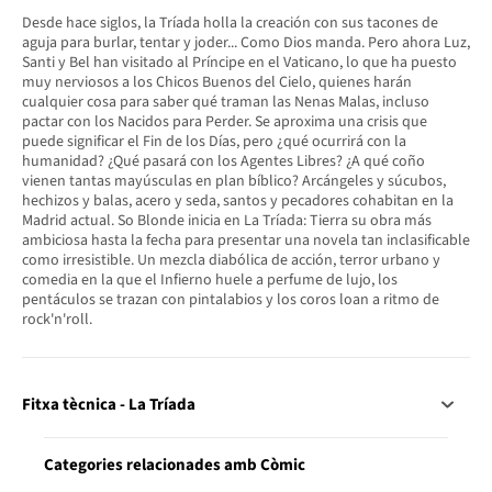
Desde hace siglos, la Tríada holla la creación con sus tacones de
aguja para burlar, tentar y joder... Como Dios manda. Pero ahora Luz,
Santi y Bel han visitado al Príncipe en el Vaticano, lo que ha puesto
muy nerviosos a los Chicos Buenos del Cielo, quienes harán
cualquier cosa para saber qué traman las Nenas Malas, incluso
pactar con los Nacidos para Perder. Se aproxima una crisis que
puede significar el Fin de los Días, pero ¿qué ocurrirá con la
humanidad? ¿Qué pasará con los Agentes Libres? ¿A qué coño
vienen tantas mayúsculas en plan bíblico? Arcángeles y súcubos,
hechizos y balas, acero y seda, santos y pecadores cohabitan en la
Madrid actual. So Blonde inicia en La Tríada: Tierra su obra más
ambiciosa hasta la fecha para presentar una novela tan inclasificable
como irresistible. Un mezcla diabólica de acción, terror urbano y
comedia en la que el Infierno huele a perfume de lujo, los
pentáculos se trazan con pintalabios y los coros loan a ritmo de
rock'n'roll.
Fitxa tècnica - La Tríada
Categories relacionades amb Còmic