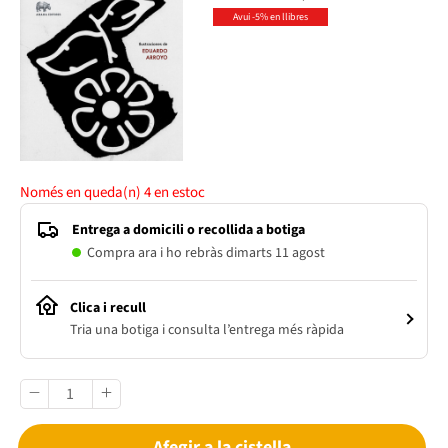
Avui -5% en llibres
Només en queda(n)
4
en estoc
Entrega a domicili o recollida a botiga
Compra ara i ho rebràs dimarts 11 agost
Clica i recull
Tria una botiga i consulta l’entrega més ràpida
Afegir a la cistella