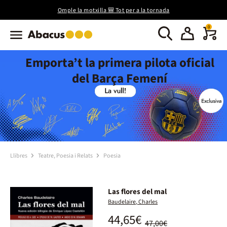
Omple la motxilla 🎒 Tot per a la tornada
0
Emporta’t la primera pilota oficial
del Barça Femení
Llibres
Teatre, Poesia i Relats
Poesia
Las flores del mal
Baudelaire, Charles
44,65€
47,00€