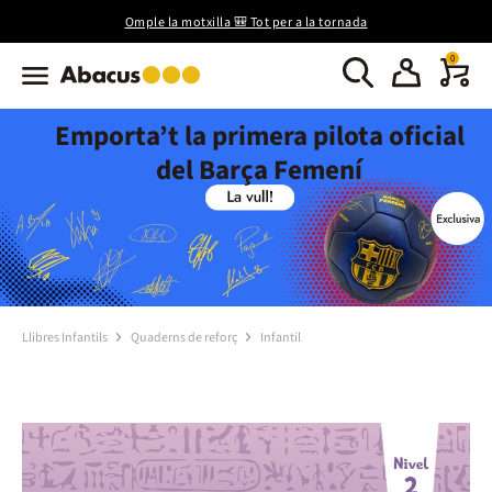
Omple la motxilla 🎒 Tot per a la tornada
0
Emporta’t la primera pilota oficial
del Barça Femení
Llibres Infantils
Quaderns de reforç
Infantil