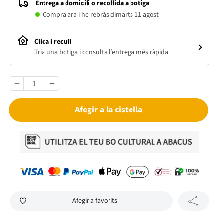
Entrega a domicili o recollida a botiga
Compra ara i ho rebràs dimarts 11 agost
Clica i recull
Tria una botiga i consulta l’entrega més ràpida
Afegir a la cistella
Afegir a favorits