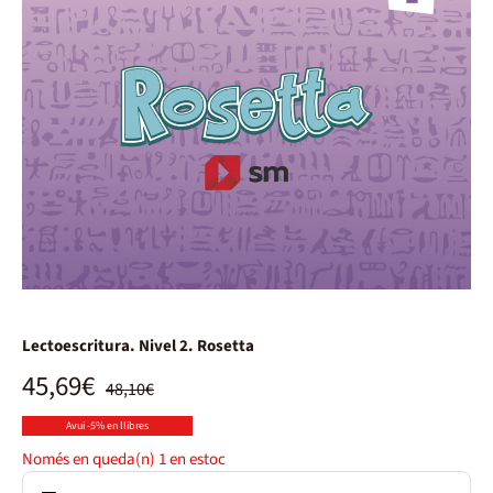
Lectoescritura. Nivel 2. Rosetta
45,69€
48,10€
Avui -5% en llibres
Només en queda(n)
1
en estoc