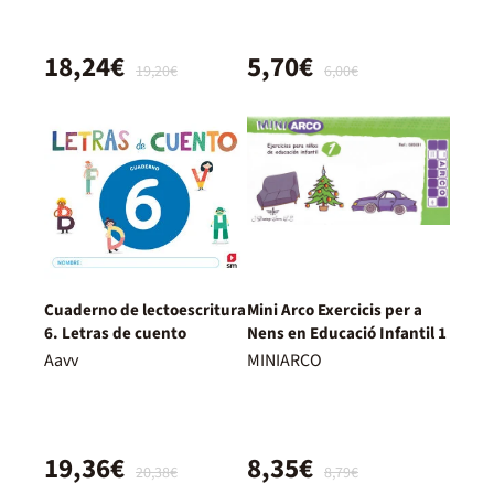
18,24€
5,70€
19,20€
6,00€
Cuaderno de lectoescritura
Mini Arco Exercicis per a
6. Letras de cuento
Nens en Educació Infantil 1
Aavv
MINIARCO
19,36€
8,35€
20,38€
8,79€