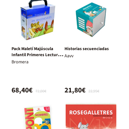
Pack Maletí Majúscula
Historias secuenciadas
Infantil Primeres Lectures
Aavv
De Micalet
Bromera
68,40€
21,80€
72,00€
22,95€