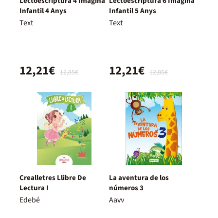
Lectoescriptura 4 Imagina
Lectoescriptura 6 Imagina
Infantil 4 Anys
Infantil 5 Anys
Text
Text
12,21€
12,21€
12,85€
12,85€
Crealletres Llibre De
La aventura de los
Lectura I
números 3
Edebé
Aavv