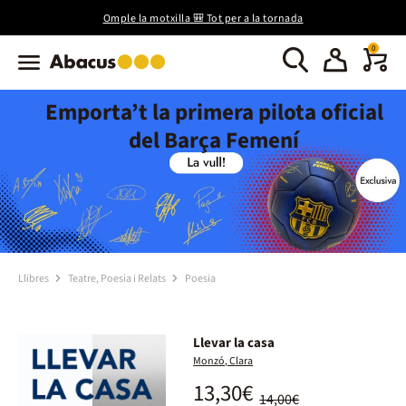
Omple la motxilla 🎒 Tot per a la tornada
0
Emporta’t la primera pilota oficial
del Barça Femení
Llibres
Teatre, Poesia i Relats
Poesia
Llevar la casa
Monzó, Clara
13,30€
14,00€