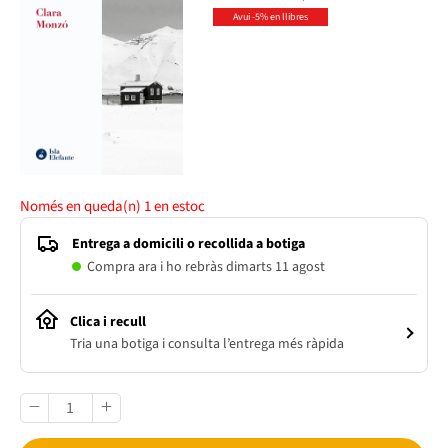
Avui -5% en llibres
Només en queda(n)
1
en estoc
Entrega a domicili o recollida a botiga
Compra ara i ho rebràs dimarts 11 agost
Clica i recull
Tria una botiga i consulta l’entrega més ràpida