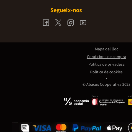
Segueix-nos
Mapa del lloc
Condicions de compra
Política de privadesa
Política de cookies
© Abacus Cooperativa 2023
Promou:
Amb 