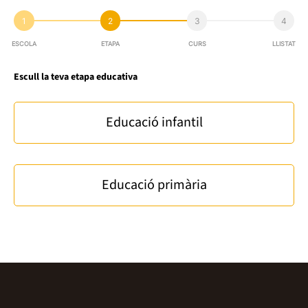
1
2
3
4
ESCOLA
ETAPA
CURS
LLISTAT
Escull la teva etapa educativa
Educació infantil
Educació primària