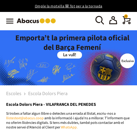
Omple la motxilla 🎒 Tot per a la tornada
0
Emporta’t la primera pilota oficial
del Barça Femení
Escoles
Escola Dolors Piera
Escola Dolors Piera - VILAFRANCA DEL PENEDES
Si trobes a faltar algun llibre o detectes una errada al llistat, escriu-nos a
llistestext@abacus.coop
amb la informació i ajuda'ns a millorar. T’informem que
no oferim llicències digitals. Si tens més dubtes, també pots contactar amb el
nostre servei d'Atenció al Client per
WhatsApp.