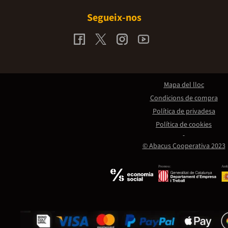
Segueix-nos
Mapa del lloc
Condicions de compra
Política de privadesa
Política de cookies
© Abacus Cooperativa 2023
Promou:
Amb 