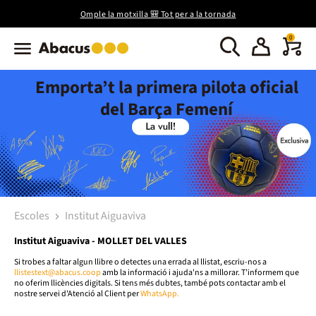
Omple la motxilla 🎒 Tot per a la tornada
0
Emporta’t la primera pilota oficial
del Barça Femení
Escoles
Institut Aiguaviva
Institut Aiguaviva - MOLLET DEL VALLES
Si trobes a faltar algun llibre o detectes una errada al llistat, escriu-nos a
llistestext@abacus.coop
amb la informació i ajuda'ns a millorar. T’informem que
no oferim llicències digitals. Si tens més dubtes, també pots contactar amb el
nostre servei d'Atenció al Client per
WhatsApp.