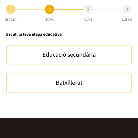
1
2
3
4
ESCOLA
ETAPA
CURS
LLISTAT
Escull la teva etapa educativa
Educació secundària
Batxillerat