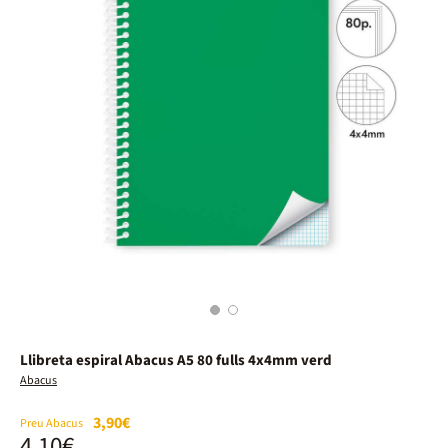
1
2
Llibreta espiral Abacus A5 80 fulls 4x4mm verd
Abacus
3,90€
Preu Abacus
4,10€