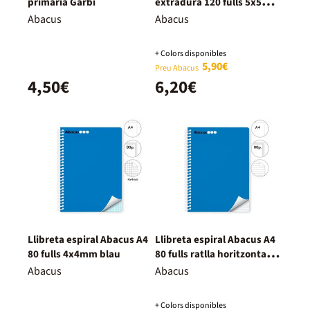
primària Garbí
extradura 120 fulls 5x5
blau
Abacus
Abacus
+ Colors disponibles
5,90€
Preu Abacus
4,50€
6,20€
Llibreta espiral Abacus A4
Llibreta espiral Abacus A4
80 fulls 4x4mm blau
80 fulls ratlla horitzontal
blau
Abacus
Abacus
+ Colors disponibles