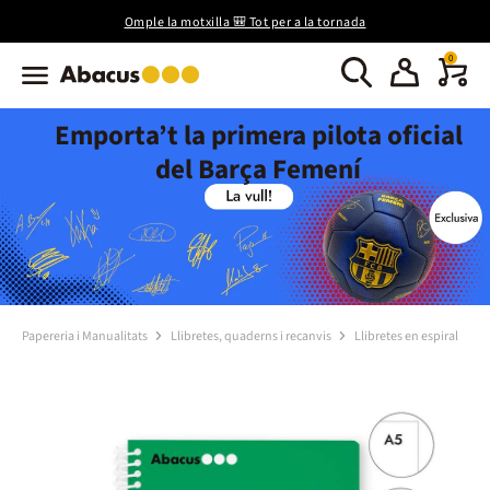
Omple la motxilla 🎒 Tot per a la tornada
0
Emporta’t la primera pilota oficial
del Barça Femení
Papereria i Manualitats
Llibretes, quaderns i recanvis
Llibretes en espiral