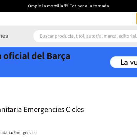
Omple la motxilla 🎒 Tot per a la tornada
nes
 oficial del Barça
anitaria Emergencies Cicles
nitària/Emergències