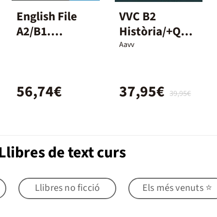
English File
VVC B2
A2/B1.
Història/+QA+
Student's
DG/DUAL/26
Aavv
Book and
Workbook +
56,74€
37,95€
Digital
39,95€
(Without Key
Pack)
libres de text curs
Llibres no ficció
Els més venuts ⭐