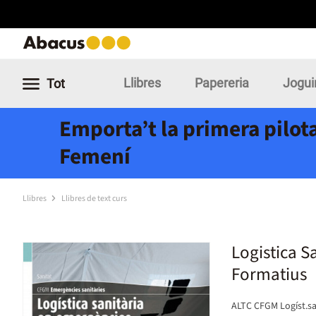
Llibres
Papereria
Jogui
Tot
Emporta’t la primera pilota
Femení
Llibres
Llibres de text curs
Logistica S
Formatius
ALTC CFGM Logíst.sa