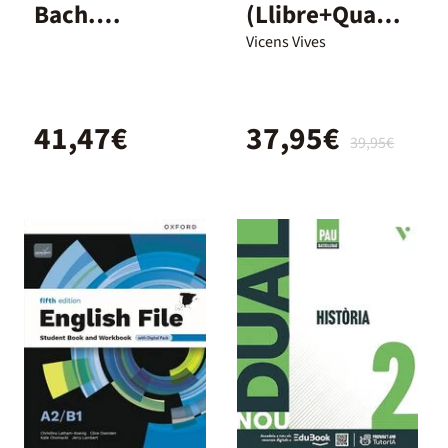
Bach.
(Llibre+Quade
Student's
rn+Digital)
Vicens Vives
Book with
Dual
Ebook
41,47€
37,95€
39,95€