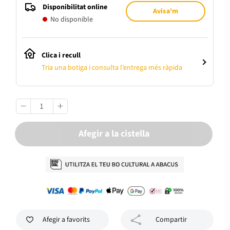
Disponibilitat online
Avisa'm
No disponible
Clica i recull
Tria una botiga i consulta l’entrega més ràpida
Afegir a la cistella
Afegir a favorits
Compartir