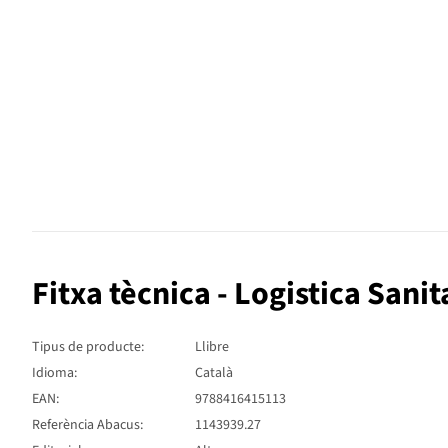
Fitxa tècnica - Logistica San
Tipus de producte:
Llibre
Idioma:
Català
EAN:
9788416415113
Referència Abacus:
1143939.27