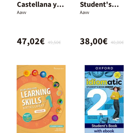
Castellana y
Student's
Literatura – 1º
Book - 1º
Aavv
Aavv
y 2º
Bach.
Bachillerato –
47,02€
38,00€
Nuevo
49,50€
40,00€
Proyecto
Delfos