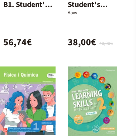
B1. Student's
Student's
Book and
Book - 2º
Aavv
Workbook +
Bach.
Digital (With
56,74€
38,00€
Key Pack)
40,00€