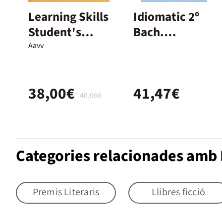
Learning Skills
Idiomatic 2º
Student's
Bach.
Book - 1r Batx.
Student's
Aavv
Book with
Ebook
38,00€
41,47€
40,00€
Categories relacionades amb L
Premis Literaris
Llibres ficció