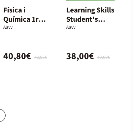
Física i
Learning Skills
Química 1r
Student's
Batxillerat
Book - 2n
Aavv
Aavv
Batx.
40,80€
38,00€
42,95€
40,00€