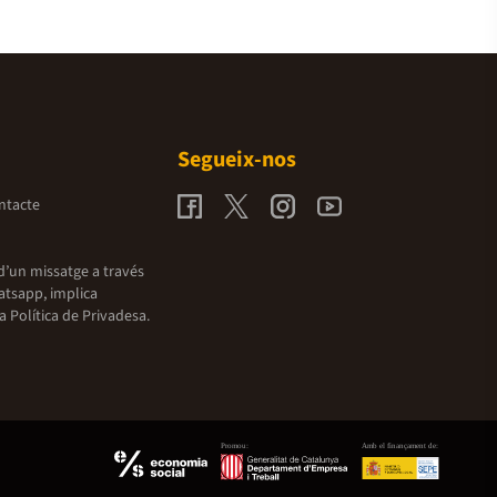
Segueix-nos
ntacte
d’un missatge a través
atsapp, implica
la
Política de Privadesa.
Promou:
Amb el finançament de: