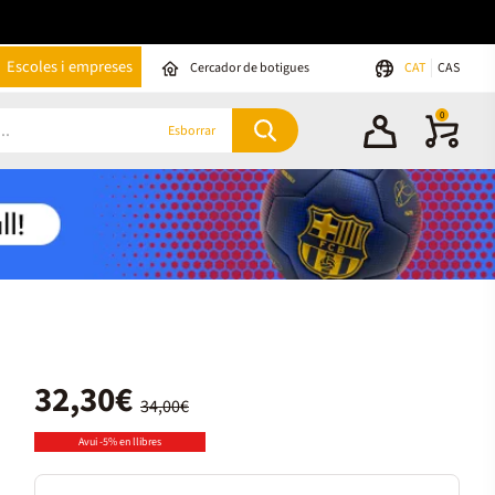
Escoles i empreses
Cercador de botigues
CAT
CAS
0
Esborrar
32,30€
34,00€
Avui -5% en llibres