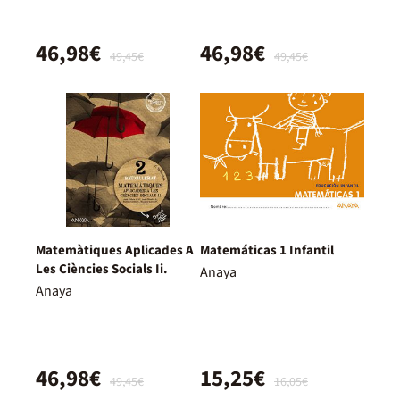
46,98€
46,98€
49,45€
49,45€
Matemàtiques Aplicades A
Matemáticas 1 Infantil
Les Ciències Socials Ii.
Anaya
Anaya
46,98€
15,25€
49,45€
16,05€