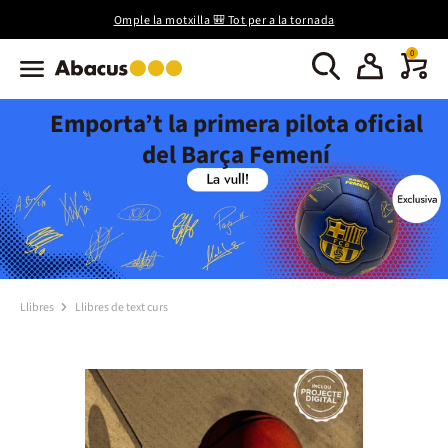
Omple la motxilla 🎒 Tot per a la tornada
0
Emporta’t la primera pilota oficial
del Barça Femení
Llibres
Llibres de text curs