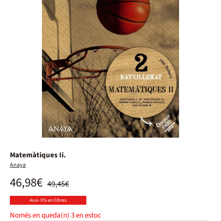
Matemàtiques Ii.
Anaya
46,98€
49,45€
Avui -5% en llibres
Només en queda(n)
3
en estoc