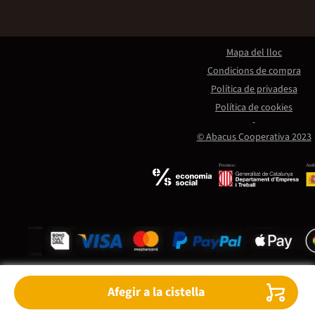
Mapa del lloc
Condicions de compra
Política de privadesa
Política de cookies
© Abacus Cooperativa 2023
Promou:
Amb 
Afegir a la cistella