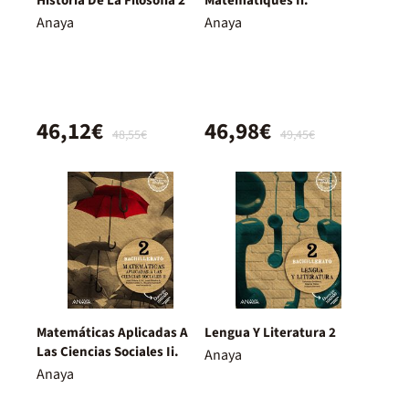
Historia De La Filosofía 2
Matemàtiques Ii.
Anaya
Anaya
46,12€
46,98€
48,55€
49,45€
Matemáticas Aplicadas A
Lengua Y Literatura 2
Las Ciencias Sociales Ii.
Anaya
Anaya