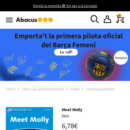
Omple la motxilla 🎒 Tot per a la tornada
0
Emporta’t la primera pilota oficial
del Barça Femení
Llibres
Llibres per aprendre idiomes
Anglès
Lectures graduades
Meet Molly
Aavv
6,78€