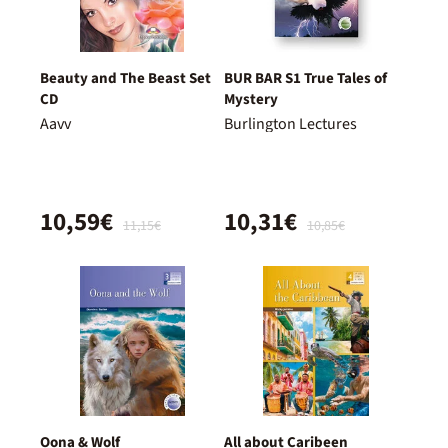
Beauty and The Beast Set
BUR BAR S1 True Tales of
CD
Mystery
Aavv
Burlington Lectures
10,59€
10,31€
11,15€
10,85€
Oona & Wolf
All about Caribeen