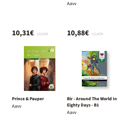
Aavv
10,31€
10,88€
10,85€
11,45€
Prince & Pauper
Bir - Around The World In
Eighty Days - B1
Aavv
Aavv