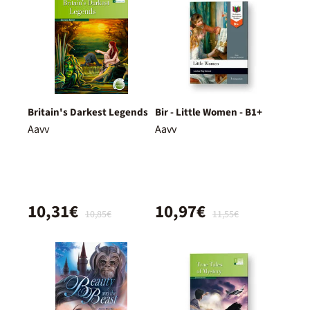
Britain's Darkest Legends
Bir - Little Women - B1+
Aavv
Aavv
10,31€
10,97€
10,85€
11,55€