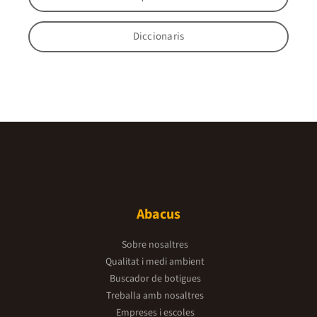
Diccionaris
Abacus
Sobre nosaltres
Qualitat i medi ambient
Buscador de botigues
Treballa amb nosaltres
Empreses i escoles