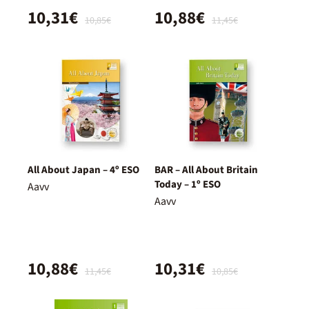
10,31€
10,88€
10,85€
11,45€
All About Japan – 4º ESO
BAR – All About Britain
Today – 1º ESO
Aavv
Aavv
10,88€
10,31€
11,45€
10,85€