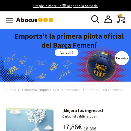
Omple la motxilla 🎒 Tot per a la tornada
0
Emporta’t la primera pilota oficial
del Barça Femení
Llibres
Economia, Empresa i Dret
Economia
Comptabilitat i finances
¡Mejora tus ingresos!
Carbonel Valdivia, Juan
17,86€
18,80€