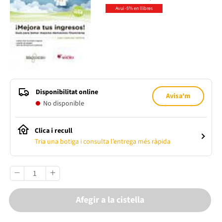
Avui -5% en llibres
Disponibilitat online
Avisa'm
No disponible
Clica i recull
Tria una botiga i consulta l’entrega més ràpida
Afegir a la cistella