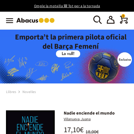
Omple la motxilla 🎒 Tot per a la tornada
0
Emporta’t la primera pilota oficial
del Barça Femení
Llibres
Novel·les
Nadie enciende el mundo
Villanueva, Juana
17,10€
18,00€