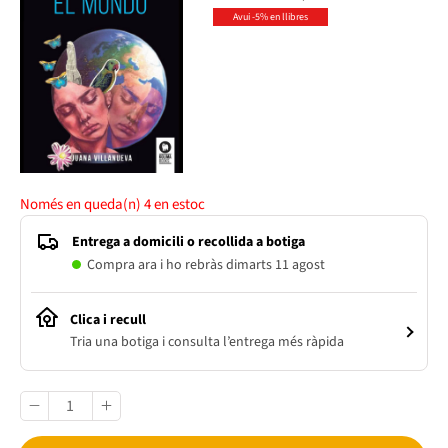
Avui -5% en llibres
Només en queda(n)
4
en estoc
Entrega a domicili o recollida a botiga
Compra ara i ho rebràs dimarts 11 agost
Clica i recull
Tria una botiga i consulta l’entrega més ràpida