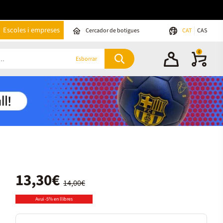
Escoles i empreses
Cercador de botigues
CAT
CAS
0
Esborrar
13,30€
14,00€
Avui -5% en llibres