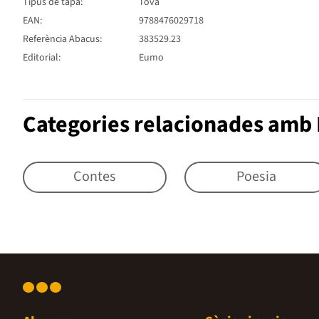
Tipus de tapa:
Tova
EAN:
9788476029718
Referència Abacus:
383529.23
Editorial:
Eumo
Categories relacionades amb 
Contes
Poesia