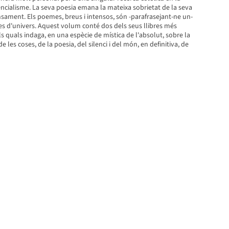
encialisme. La seva poesia emana la mateixa sobrietat de la seva
nsament. Els poemes, breus i intensos, són -parafrasejant-ne un-
tes d'univers. Aquest volum conté dos dels seus llibres més
ls quals indaga, en una espècie de mística de l'absolut, sobre la
 les coses, de la poesia, del silenci i del món, en definitiva, de