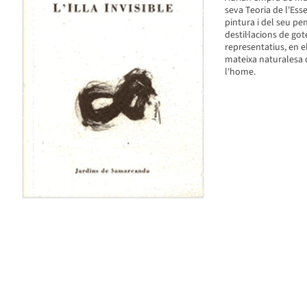
seva Teoria de l'Ess
pintura i del seu pe
destil·lacions de go
representatius, en e
mateixa naturalesa de
l'home.