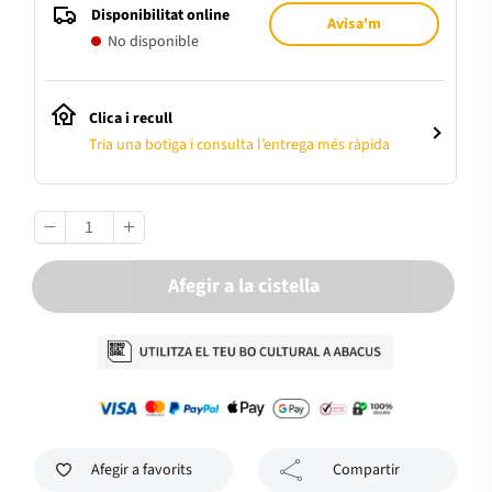
Disponibilitat online
Avisa'm
No disponible
Clica i recull
Tria una botiga i consulta l’entrega més ràpida
Afegir a la cistella
Afegir a favorits
Compartir