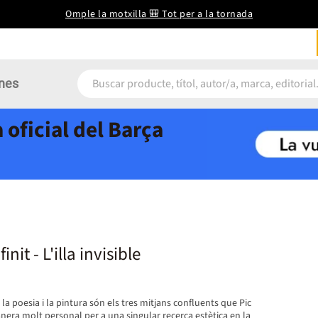
Omple la motxilla 🎒 Tot per a la tornada
nes
 oficial del Barça
Nucli de l'infinit - L'illa invisible
a, la poesia i la pintura són els tres mitjans confluents que Pic
era molt personal per a una singular recerca estètica en la