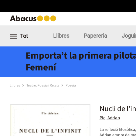
Llibres
Papereria
Jogui
Tot
Emporta’t la primera pilota
Femení
Llibres
Teatre, Poesia i Relats
Poesia
Pic, Adrian
La reflexió filosòfic
Adrian empra de man