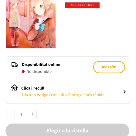
Avui -5% en llibres
Disponibilitat online
Avisa'm
No disponible
Clica i recull
Tria una botiga i consulta l’entrega més ràpida
Afegir a la cistella