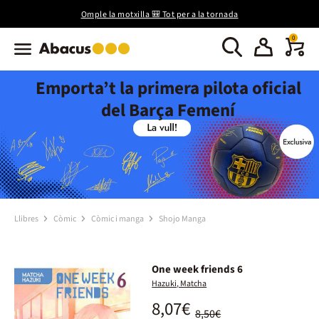
Omple la motxilla 🎒 Tot per a la tornada
0
Emporta’t la primera pilota oficial
del Barça Femení
Llibres
Còmic
Còmic i manga
Shojo Manga
One week friends 6
Hazuki, Matcha
8,07€
8,50€