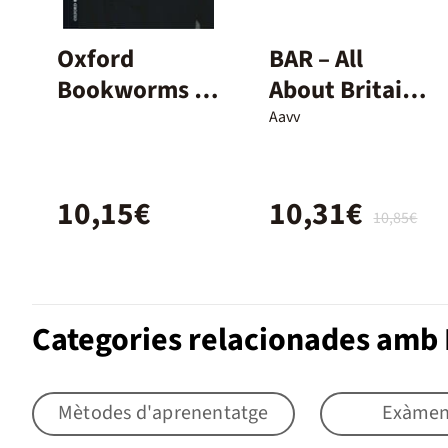
Oxford
BAR – All
Bookworms 3.
About Britain
The Picture of
Today – 1º ESO
Aavv
Dorian Gray
MP3 Pack
10,15€
10,31€
10,85€
Categories relacionades amb
Mètodes d'aprenentatge
Exàmen