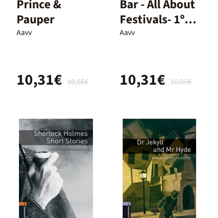
Prince &
Bar - All About
Pauper
Festivals- 1º
Eso
Aavv
Aavv
10,31€
10,31€
10,85€
10,85€