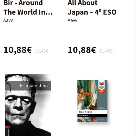
Bir - Around
All About
The World In
Japan – 4º ESO
Eighty Days -
Aavv
Aavv
B1
10,88€
10,88€
11,45€
11,45€