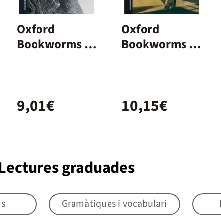
Oxford
Oxford
Bookworms 2.
Bookworms 4.
Sherlock
Dr. Jekyll and
Holmes Short
Mr Hyde MP3
Stories MP3
Pack
9,01€
10,15€
Pack
 Lectures graduades
s
Gramàtiques i vocabulari