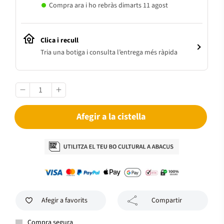
Compra ara i ho rebràs dimarts 11 agost
Clica i recull
Tria una botiga i consulta l’entrega més ràpida
Afegir a la cistella
Afegir a favorits
Compartir
Compra segura