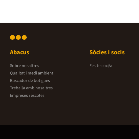
Abacus
Sòcies i socis
Sobre nosaltres
Fes-te soci/a
Qualitat i medi ambient
Buscador de botigues
Treballa amb nosaltres
Empreses i escoles