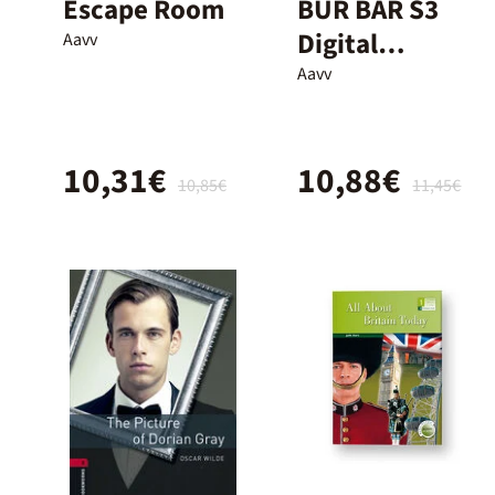
Escape Room
BUR BAR S3
Digital
Aavv
Nightmares/2
Aavv
4
10,31€
10,88€
10,85€
11,45€