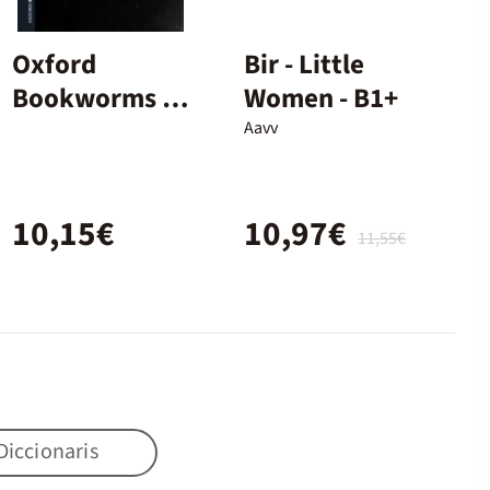
Oxford
Bir - Little
Bookworms 3.
Women - B1+
Frankenstein
Aavv
MP3 Pack
10,15€
10,97€
11,55€
Diccionaris