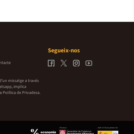
Segueix-nos
ntacte
d’un missatge a través
atsapp, implica
la
Política de Privadesa.
Promou:
Amb el finançament de: