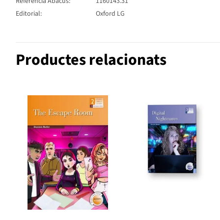
Referència Abacus:
1160143.31
Editorial:
Oxford LG
Productes relacionats