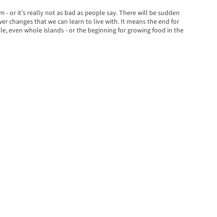
em - or it's really not as bad as people say. There will be sudden
wer changes that we can learn to live with. It means the end for
, even whole islands - or the beginning for growing food in the