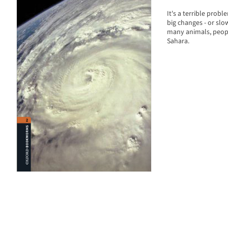
It's a terrible probl
big changes - or slo
many animals, people
Sahara.