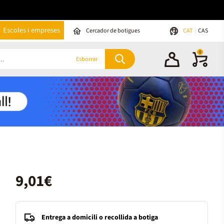
Escoles i empreses
Cercador de botigues
CAT
CAS
0
Esborrar
9,01€
Entrega a domicili o recollida a botiga