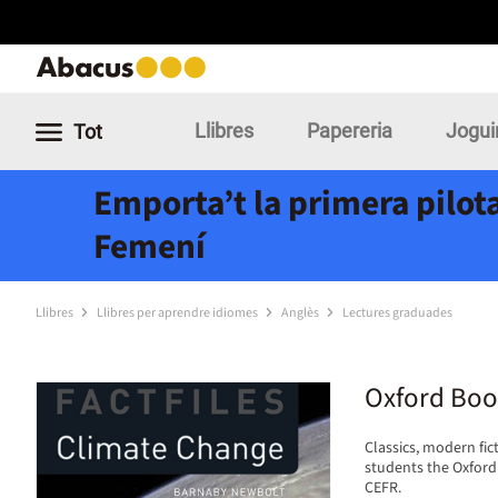
Llibres
Papereria
Jogui
Tot
Emporta’t la primera pilota
Femení
Llibres
Llibres per aprendre idiomes
Anglès
Lectures graduades
Oxford Boo
Classics, modern fic
students the Oxford
CEFR.