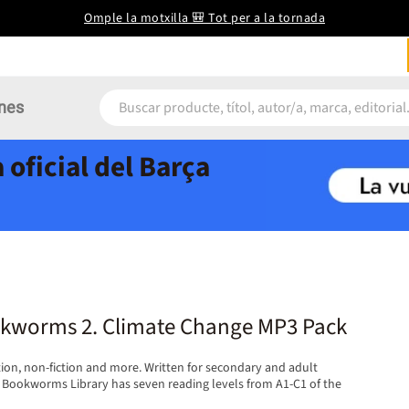
Omple la motxilla 🎒 Tot per a la tornada
nes
 oficial del Barça
kworms 2. Climate Change MP3 Pack
tion, non-fiction and more. Written for secondary and adult
 Bookworms Library has seven reading levels from A1-C1 of the