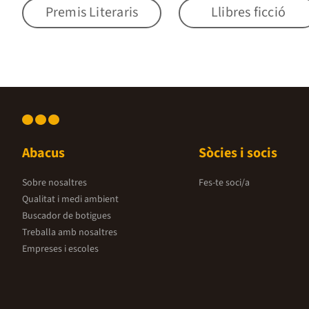
Premis Literaris
Llibres ficció
Abacus
Sòcies i socis
Sobre nosaltres
Fes-te soci/a
Qualitat i medi ambient
Buscador de botigues
Treballa amb nosaltres
Empreses i escoles