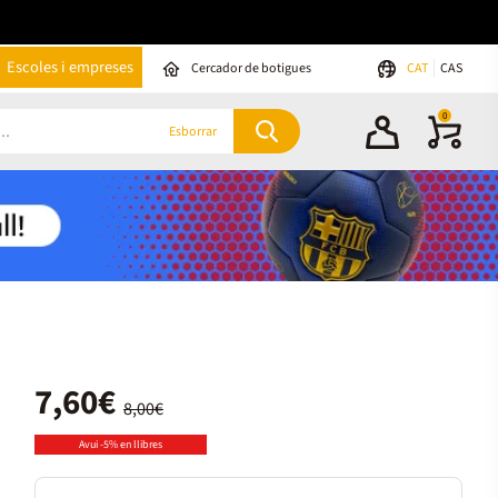
Escoles i empreses
Cercador de botigues
CAT
CAS
0
Esborrar
7,60€
8,00€
Avui -5% en llibres