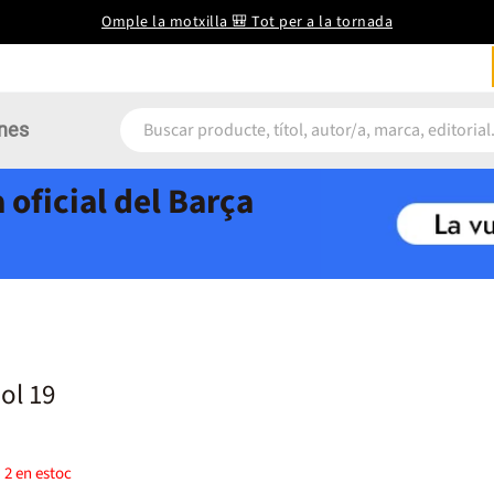
Omple la motxilla 🎒 Tot per a la tornada
nes
 oficial del Barça
ol 19
)
2
en estoc