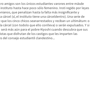
atro amigos son los únicos estudiantes varones entre másde
instituto hasta hace poco sólo femenino. Insti regido por leyes
ianos, que penalizan hasta la falta más insignificante y
cárcel (sí, el instituto tiene una cárceldentro). Una serie de
que los cinco chicos seanarrestados y reciban un ultimátum: o
a cárcel (con todolo que ello conlleva) o serán expulsados. Y si
lo será más aún para el pobre Kiyoshi cuando descubra que sus
tas que disfrutan de los castigos que les imparten las
s del consejo estudiantil clandestino...