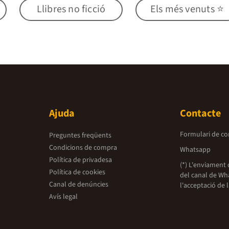
Llibres no ficció
Els més venuts ⭐
Ajuda
Contacte
Formulari de co
Preguntes freqüents
Condicions de compra
Whatsapp
Política de privadesa
(*) L'enviament 
Política de cookies
del canal de Wh
Canal de denúncies
l'acceptació de 
Avís legal