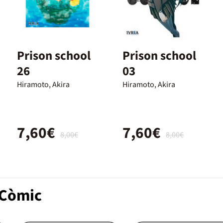
Prison school
Prison school
26
03
Hiramoto, Akira
Hiramoto, Akira
7,60€
7,60€
8,00€
8,00€
 Còmic