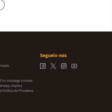
Segueix-nos
ntacte
d’un missatge a través
atsapp, implica
la
Política de Privadesa.