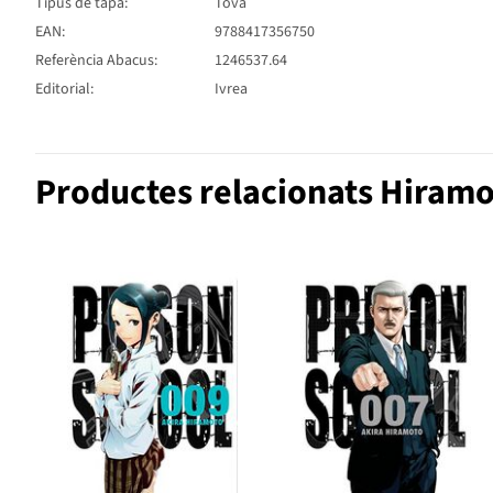
Tipus de tapa:
Tova
EAN:
9788417356750
Referència Abacus:
1246537.64
Editorial:
Ivrea
Productes relacionats Hiramo