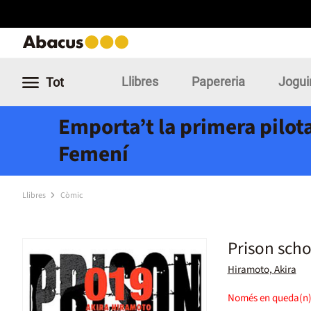
Llibres
Papereria
Jogui
Tot
Emporta’t la primera pilota
Femení
Llibres
Còmic
Prison scho
Hiramoto, Akira
Només en queda(n