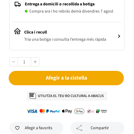
Entrega a domicili o recollida a botiga
Compra ara i ho rebràs demà divendres 7 agost
Clica i recull
Tria una botiga i consulta l’entrega més ràpida
Afegir a la cistella
Afegir a favorits
Compartir