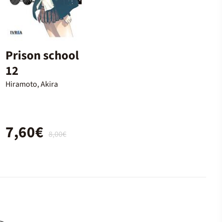
Prison school
12
Hiramoto, Akira
7,60€
8,00€