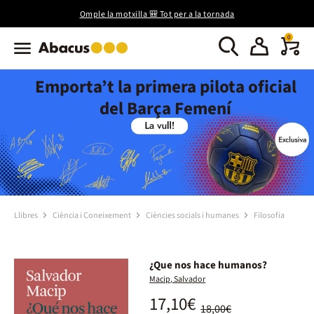
Omple la motxilla 🎒 Tot per a la tornada
0
Emporta’t la primera pilota oficial
del Barça Femení
Llibres
Ciència i Coneixement
Ciències socials i humanes
Filosofia
¿Que nos hace humanos?
Macip, Salvador
17,10€
18,00€