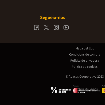
Segueix-nos
Mapa del lloc
Condicions de compra
Política de privadesa
Política de cookies
© Abacus Cooperativa 2023
Promou:
Amb 