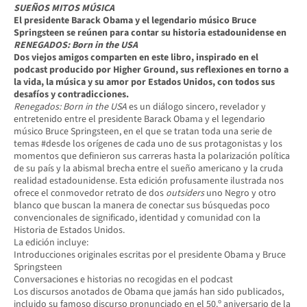
SUEÑOS MITOS MÚSICA
El presidente Barack Obama y el
legendario
músico Bruce
Springsteen se reúnen para contar su historia estadounidense en
RENEGADOS: Born in
the USA
Dos viejos amigos comparten en este libro, inspirado en el
podcast producido por
Higher
Ground, sus reflexiones en torno a
la vida, la música y su amor por Estados Unidos, con todos sus
desafíos y contradicciones.
Renegados: Born in
the USA
es un diálogo sincero, revelador y
entretenido entre el presidente Barack Obama y el legendario
músico Bruce Springsteen, en el que se tratan toda una serie de
temas #desde los orígenes de cada uno de sus protagonistas y los
momentos que definieron sus carreras hasta la polarización política
de su país y la abismal brecha entre el sueño americano y la cruda
realidad estadounidense. Esta edición profusamente ilustrada nos
ofrece el conmovedor retrato de dos
outsiders
uno Negro y otro
blanco que buscan la manera de conectar sus búsquedas poco
convencionales de significado, identidad y comunidad con la
Historia de Estados Unidos.
La edición incluye:
Introducciones originales escritas por el presidente Obama y Bruce
Springsteen
Conversaciones e historias no recogidas en el podcast
Los discursos anotados de Obama que jamás han sido publicados,
incluido su famoso discurso pronunciado en el 50.º aniversario de la