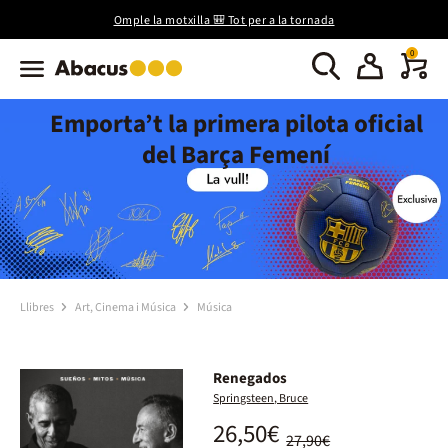
Omple la motxilla 🎒 Tot per a la tornada
0
Emporta’t la primera pilota oficial
del Barça Femení
Llibres
Art, Cinema i Música
Música
Renegados
Springsteen, Bruce
26,50€
27,90€