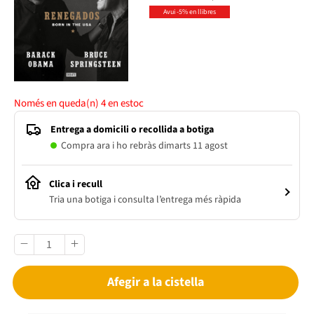
Avui -5% en llibres
Només en queda(n)
4
en estoc
Entrega a domicili o recollida a botiga
Compra ara i ho rebràs dimarts 11 agost
Clica i recull
Tria una botiga i consulta l’entrega més ràpida
Afegir a la cistella