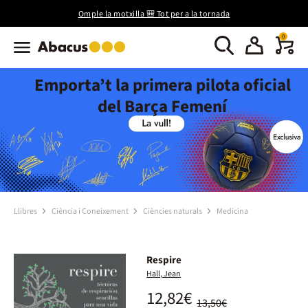
Omple la motxilla 🎒 Tot per a la tornada
0
Emporta’t la primera pilota oficial
del Barça Femení
Llibres
Ciència i Coneixement
Ciències naturals
Medicina
Respire
Hall, Jean
12,82€
13,50€