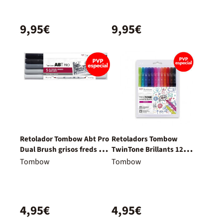
9,95€
9,95€
Retolador Tombow Abt Pro
Retoladors Tombow
Dual Brush grisos freds 5
TwinTone Brillants 12
colors
colors
Tombow
Tombow
4,95€
4,95€