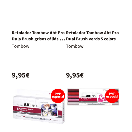
Retolador Tombow Abt Pro
Retolador Tombow Abt Pro
Dula Brush grisos càlids 5
Dual Brush verds 5 colors
colors
Tombow
Tombow
9,95€
9,95€