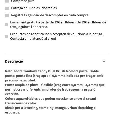
Compra segura
Entrega en 1-2 dies laborables
Registra't i gaudeix de descomptes en cada compra
Enviament gratuït a partir de 19€ en llibres i de 39€ en llibres de
text, joguines i papereria.
Productes de robòtica: no s'accepten devolucions a la botiga.
Contacta amb atenció al client
Descripció
Retoladors Tombow Candy Dual Brush 6 colors pastel.
Doble
punta: punta fina (traç aprox. 0,8 mm) indicada per traçar amb
precisió i exactitud.
Punta ampla de pinzell flexible (traç entre 0,8 mm i 3,3 mm) que
permet crear diferents amplades de traç segons la pressió
exercida.
Colors aquarel·lables que poden mesclar-se entre si creant
transicions de color.
Ideals per a lettering, stamping, manga, urban sketching o
esbossos.