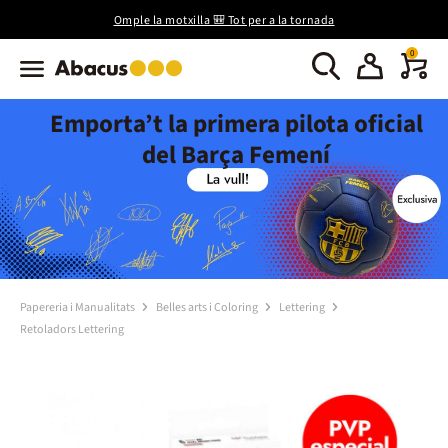
Omple la motxilla 🎒 Tot per a la tornada
0
Emporta’t la primera pilota oficial
del Barça Femení
Papereria i Manualitats
Belles arts i Coloring
Lettering
Retoladors Lettering