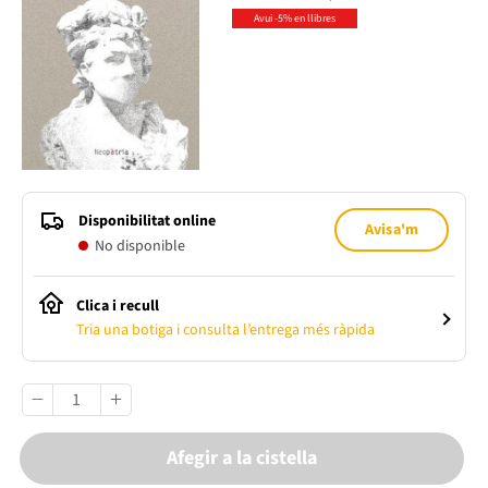
Avui -5% en llibres
Disponibilitat online
Avisa'm
No disponible
Clica i recull
Tria una botiga i consulta l’entrega més ràpida
Afegir a la cistella