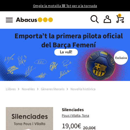
Omple la motxilla 🎒 Tot per a la tornada
0
Emporta’t la primera pilota oficial
del Barça Femení
Llibres
Novel·les
Gèneres literaris
Novel·la històrica
Silenciades
Pous i Vilalta, Tona
19,00€
20,00€