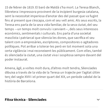
15 de febrer de 1819. El baró de Maldà s’ha mort. La Teresa Blanch,
llibretera i impressora provinent de la incipient burgesia catalana,
sent la necessitat imperiosa d’anotar des del passat que va fugint
fins al present que s’escapa, com el seu vell amic. Als seus escrits, la
Teresa ens parla de la seva vida familiar, de la seva ciutat, del seu
temps —un temps molt convuls i canviant—, dels seus interessos
econòmics, sentimentals i culturals. Ens parla d’una societat
masclista i patriarcal que silencia les dones, que sacrifica el seu
talent com a empresàries, escriptores, compositores o agitadores
polítiques. Pot arribar a tolerar-les però en tot moment sota una
certa vigilància i mai reconeixent-les públicament. Com elles, també
és silenciada la ciutat, una ciutat viva i sospitosa sempre davant del
poder instaurat.
Amena, àgil, a voltes molt dura, d’altres molt tendra, Silenciades
dibuixa a través de la vida de la Teresa un trajecte per l’agitat últim
terç del segle XVIII i el primer quart del XIX, un període cabdal de la
història de Barcelona.
Fitxa tècnica - Silenciades