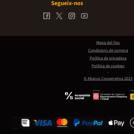
Segueix-nos
Mapa del lloc
Condicions de compra
Política de privadesa
Política de cookies
© Abacus Cooperativa 2023
Promou:
Amb 