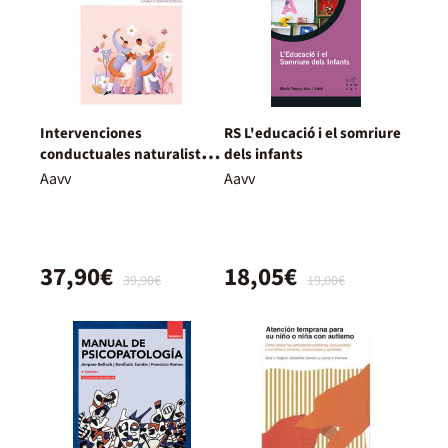
Intervenciones
RS L'educació i el somriure
conductuales naturalistas
dels infants
y del desarrollo y la
Aavv
Aavv
conducta NDBI para el
autismo
37,90€
18,05€
39,90€
19,00€