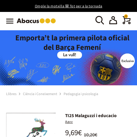
Omple la motxilla 🎒 Tot per a la tornada
0
Emporta’t la primera pilota oficial
del Barça Femení
Llibres
Ciència i Coneixement
Pedagogia i psicologia
TI25 Malaguzzi i educacio
Aavv
9,69€
10,20€