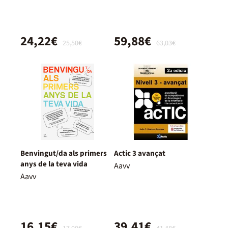
24,22€
59,88€
25,50€
63,03€
Benvingut/da als primers
Actic 3 avançat
anys de la teva vida
Aavv
Aavv
16,15€
39,41€