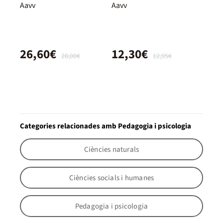
mayor
Aavv
Aavv
26,60€
12,30€
28,00€
12,95€
Categories relacionades amb Pedagogia i psicologia
Ciències naturals
Ciències socials i humanes
Pedagogia i psicologia