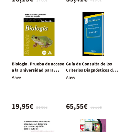
17,00€
41,48€
Biología. Prueba de acceso
Guía de Consulta de los
a la Universidad para
Criterios Diagnósticos del
Mayores de 25 años
DSM-5- TR ®
Aavv
Aavv
19,95€
65,55€
21,00€
69,00€