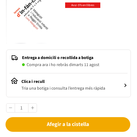
Avui -5% en llibres
Entrega a domicili o recollida a botiga
Compra ara i ho rebràs dimarts 11 agost
Clica i recull
Tria una botiga i consulta l’entrega més ràpida
Afegir a la cistella