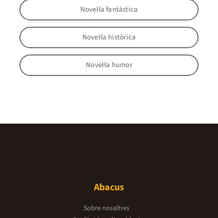
Novel·la fantàstica
Novel·la històrica
Novel·la humor
Abacus
Sobre nosaltres