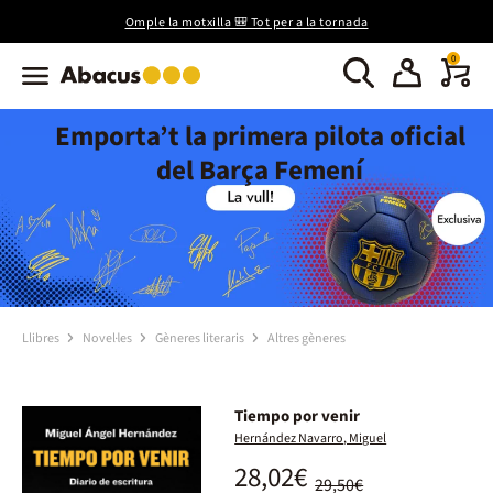
Omple la motxilla 🎒 Tot per a la tornada
0
Emporta’t la primera pilota oficial
del Barça Femení
Llibres
Novel·les
Gèneres literaris
Altres gèneres
Tiempo por venir
Hernández Navarro, Miguel
28,02€
29,50€