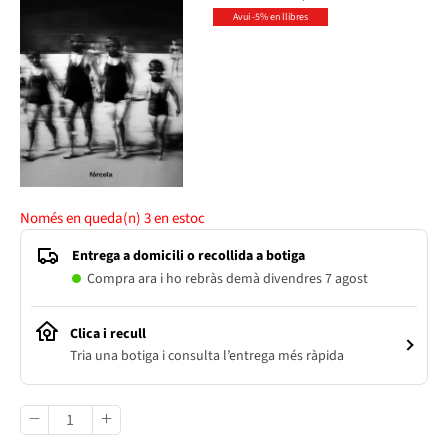
Avui -5% en llibres
Només en queda(n)
3
en estoc
Entrega a domicili o recollida a botiga
Compra ara i ho rebràs demà divendres 7 agost
Clica i recull
Tria una botiga i consulta l’entrega més ràpida