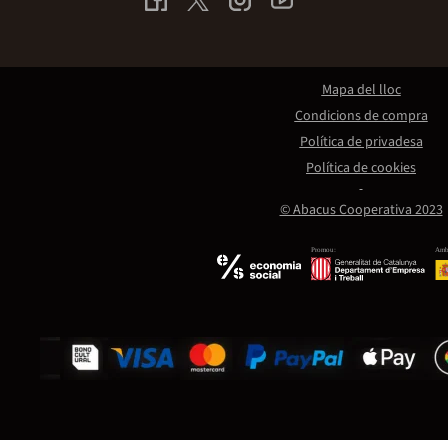
Mapa del lloc
Condicions de compra
Política de privadesa
Política de cookies
© Abacus Cooperativa 2023
Promou:
Amb 