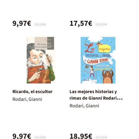
9,97€
17,57€
10,50€
18,50€
Ricardo, el escultor
Las mejores historias y
rimas de Gianni Rodari
Rodari, Gianni
para los más pequeños
Rodari, Gianni
9,97€
18,95€
10,50€
19,95€