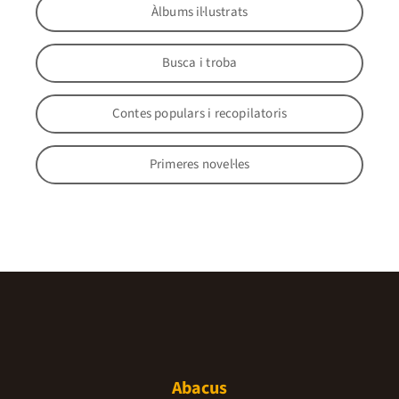
Àlbums il·lustrats
Busca i troba
Contes populars i recopilatoris
Primeres novel·les
Abacus