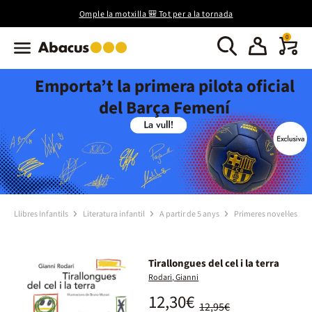
Omple la motxilla 🎒 Tot per a la tornada
0
Emporta’t la primera pilota oficial
del Barça Femení
Llibres Infantils
Literatura infantil
A partir de 5 anys
Primeres novel·les
Tirallongues del cel i la terra
Rodari, Gianni
12,30€
12,95€