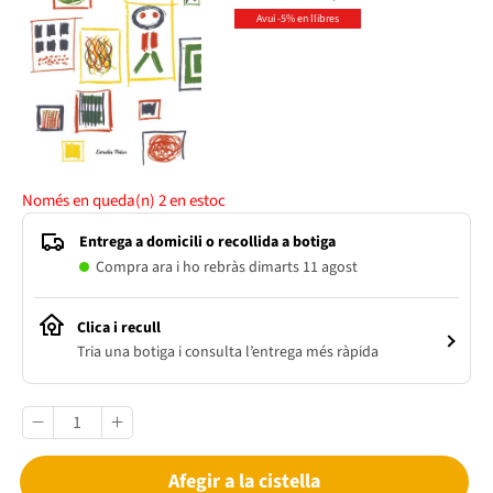
Avui -5% en llibres
Només en queda(n)
2
en estoc
Entrega a domicili o recollida a botiga
Compra ara i ho rebràs dimarts 11 agost
Clica i recull
Tria una botiga i consulta l’entrega més ràpida
Afegir a la cistella