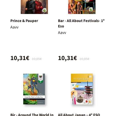
Prince & Pauper
Bar - All About Festivals- 1º
Eso
Aavv
Aavv
10,31€
10,31€
10,85€
10,85€
Bir - Around The World In
All About Japan – 4º ESO