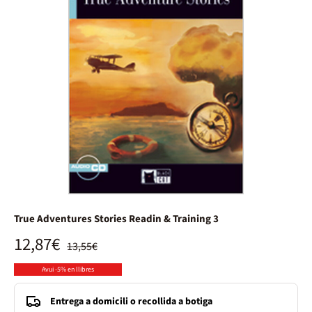
True Adventures Stories Readin & Training 3
12,87€
13,55€
Avui -5% en llibres
Entrega a domicili o recollida a botiga