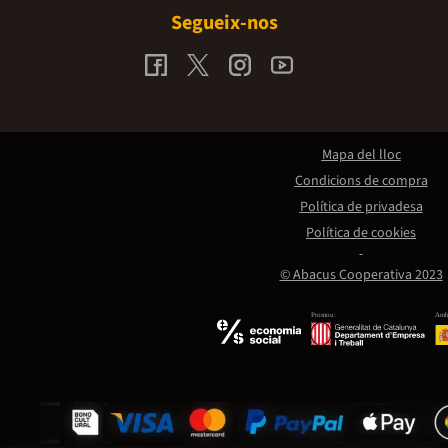
Segueix-nos
Mapa del lloc
Condicions de compra
Política de privadesa
Política de cookies
© Abacus Cooperativa 2023
Promou:
Amb 