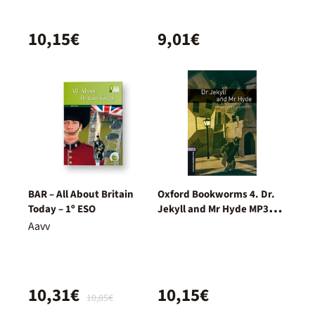
10,15€
9,01€
BAR – All About Britain
Oxford Bookworms 4. Dr.
Today – 1º ESO
Jekyll and Mr Hyde MP3
Pack
Aavv
10,31€
10,15€
10,85€