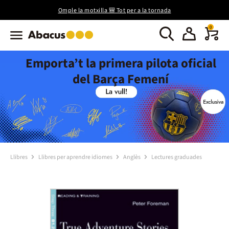
Omple la motxilla 🎒 Tot per a la tornada
0
Emporta’t la primera pilota oficial
del Barça Femení
Llibres
Llibres per aprendre idiomes
Anglès
Lectures graduades