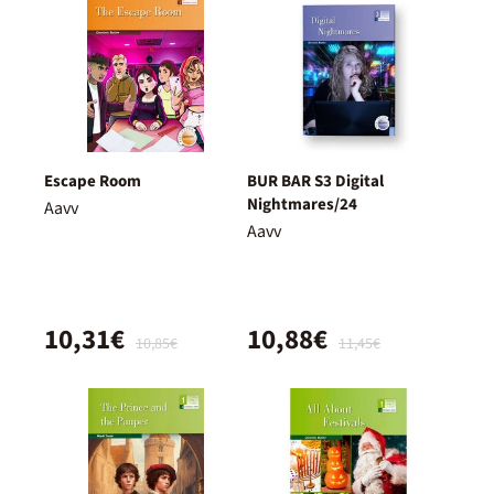
Escape Room
BUR BAR S3 Digital
Nightmares/24
Aavv
Aavv
10,31€
10,88€
10,85€
11,45€