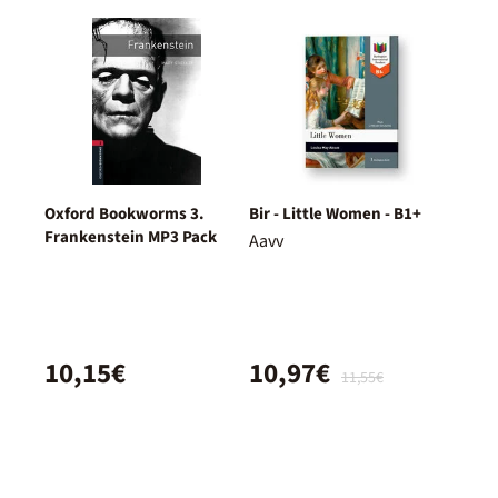
Oxford Bookworms 3.
Bir - Little Women - B1+
Frankenstein MP3 Pack
Aavv
10,15€
10,97€
11,55€