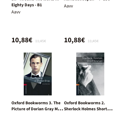
Eighty Days - B1
Aavv
Aavv
10,88€
10,88€
11,45€
11,45€
Oxford Bookworms 3. The
Oxford Bookworms 2.
Picture of Dorian Gray MP3
Sherlock Holmes Short
Pack
Stories MP3 Pack