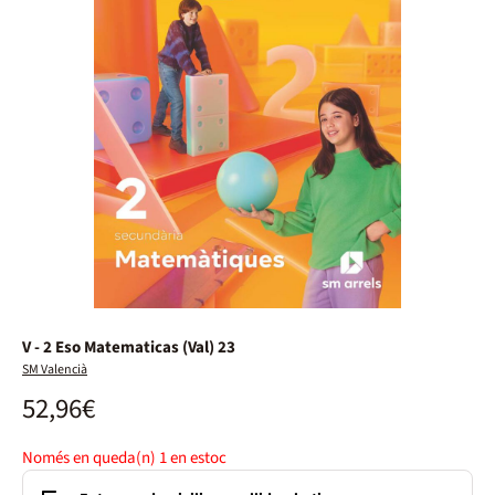
V - 2 Eso Matematicas (Val) 23
SM Valencià
52,96€
Només en queda(n)
1
en estoc