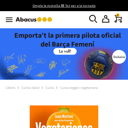
Omple la motxilla 🎒 Tot per a la tornada
0
Emporta’t la primera pilota oficial
del Barça Femení
Llibres
Cuina i Salut
Cuina
Cuina veggie i vegetariana