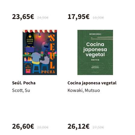
23,65€
17,95€
24,90€
18,90€
Seúl. Pocha
Cocina japonesa vegetal
Scott, Su
Kowaki, Mutsuo
26,60€
26,12€
28,00€
27,50€