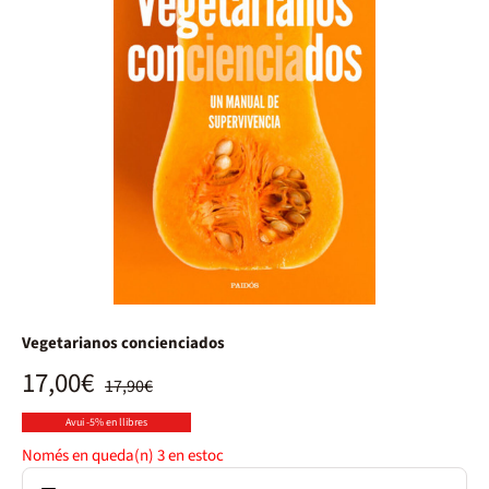
Vegetarianos concienciados
17,00€
17,90€
Avui -5% en llibres
Només en queda(n)
3
en estoc