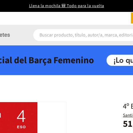
Llena la mochila 🎒 Todo para la vuelta
etes
icial del Barça Femenino
4º 
Santi
51