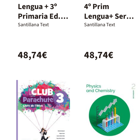
Lengua + 3º
4º Prim
Primaria Ed.
Lengua+ Serie
Santillana
Comunica
Santillana Text
Santillana Text
Ed23
48,74€
48,74€