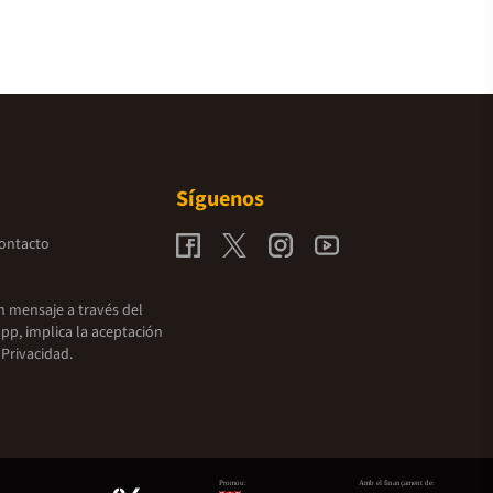
Síguenos
contacto
un mensaje a través del
pp, implica la aceptación
 Privacidad.
Promou:
Amb el finançament de: