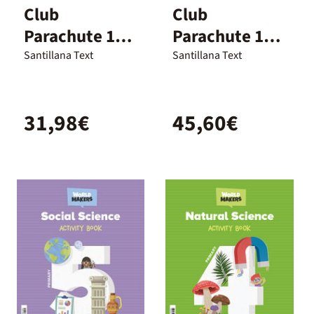
Club
Club
Parachute 1
Parachute 1
Cahier
Livre de
Santillana Text
Santillana Text
D'Exercices
l'élève
31,98€
45,60€