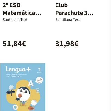
2º ESO
Club
Matemáticas
Parachute 3
Cm Ed23
Cahier
Santillana Text
Santillana Text
D'Exercices
51,84€
31,98€