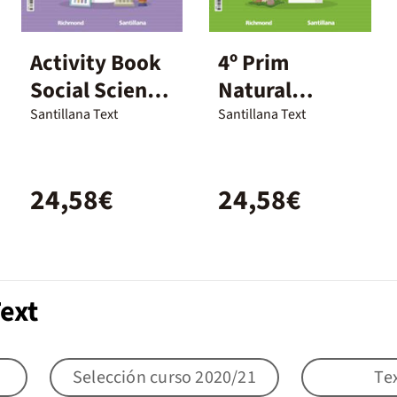
Activity Book
4º Prim
Social Science
Natural
5 Prim Wm
Science
Santillana Text
Santillana Text
Activity Wm
Ed23
24,58€
24,58€
ext
Selección curso 2020/21
Te