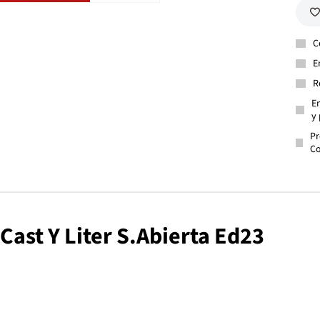
C
E
R
En
y 
Pr
Co
Cast Y Liter S.Abierta Ed23