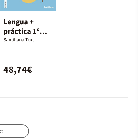
Lengua +
práctica 1º
Primaria
Santillana Text
LOMLOE
48,74€
xt