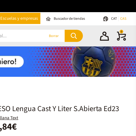
Escuelas y empresas
Buscador de tiendas
CAT
CAS
0
Borrar
ESO Lengua Cast Y Liter S.Abierta Ed23
llana Text
,84€