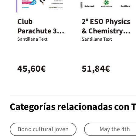
Club
2º ESO Physics
Parachute 3
& Chemistry
Livre de
Wm Ed23
Santillana Text
Santillana Text
l'élève
45,60€
51,84€
Categorías relacionadas con T
Bono cultural joven
May the 4th