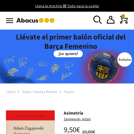
Llena la mochila 🎒 Todo para la vuelta
0
Llévate el primer balón oficial del
Barça Femenino
Libros
Teatro, Poesía y Relatos
Poesía
Asimetría
Zagajewski, Adam
9,50€
10,00€