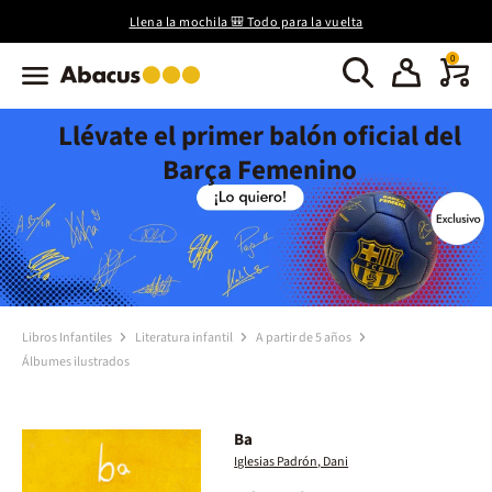
Llena la mochila 🎒 Todo para la vuelta
0
Llévate el primer balón oficial del
Barça Femenino
Libros Infantiles
Literatura infantil
A partir de 5 años
Álbumes ilustrados
Ba
Iglesias Padrón, Dani