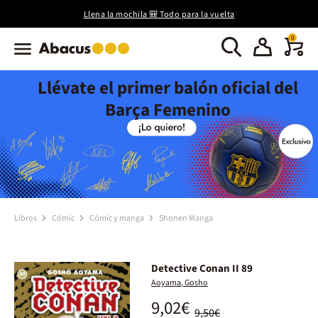
Llena la mochila 🎒 Todo para la vuelta
0
Llévate el primer balón oficial del
Barça Femenino
Libros
Cómic
Cómic y manga
Shonen Manga
Detective Conan II 89
Aoyama, Gosho
9,02€
9,50€