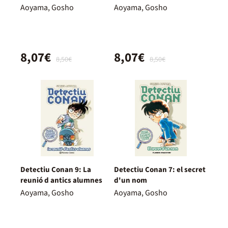
tancada
Aoyama, Gosho
Aoyama, Gosho
8,07€
8,07€
8,50€
8,50€
Detectiu Conan 9: La
Detectiu Conan 7: el secret
reunió d antics alumnes
d'un nom
Aoyama, Gosho
Aoyama, Gosho