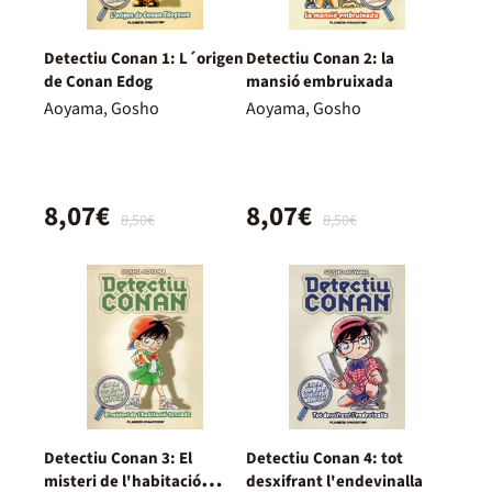
Detectiu Conan 1: L´origen
Detectiu Conan 2: la
de Conan Edog
mansió embruixada
Aoyama, Gosho
Aoyama, Gosho
8,07€
8,07€
8,50€
8,50€
Detectiu Conan 3: El
Detectiu Conan 4: tot
misteri de l'habitació
desxifrant l'endevinalla