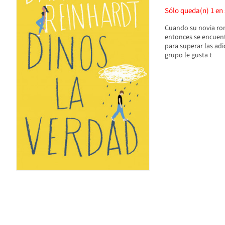
Sólo queda(n)
1
en 
Cuando su novia rom
entonces se encuent
para superar las adi
grupo le gusta t