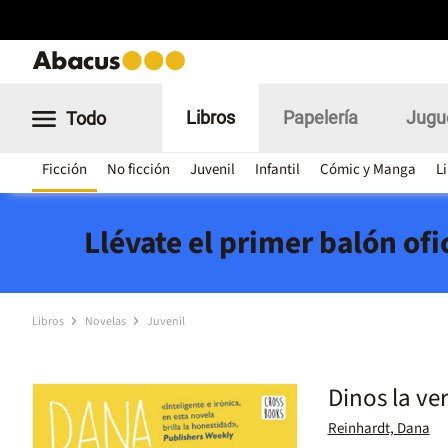
Libros
Papelería
Jugu
Todo
Ficción
No ficción
Juvenil
Infantil
Cómic y Manga
L
Llévate el primer balón of
Libros
Novelas
Juvenil
Dinos la ve
Reinhardt, Dana