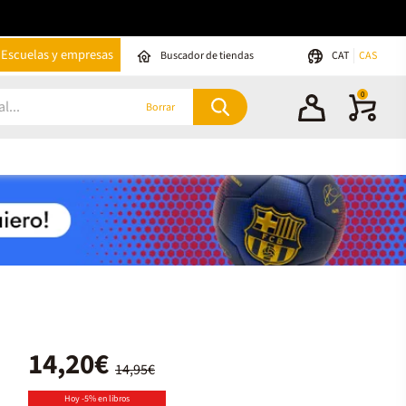
Escuelas y empresas
Buscador de tiendas
CAT
CAS
0
Borrar
14,20€
14,95€
Hoy -5% en libros