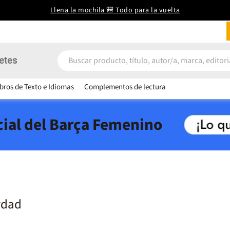
Llena la mochila 🎒 Todo para la vuelta
etes
ibros de Texto e Idiomas
Complementos de lectura
icial del Barça Femenino
rdad