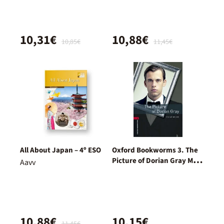
10,31€
10,88€
10,85€
11,45€
All About Japan – 4º ESO
Oxford Bookworms 3. The
Picture of Dorian Gray MP3
Aavv
Pack
10,88€
10,15€