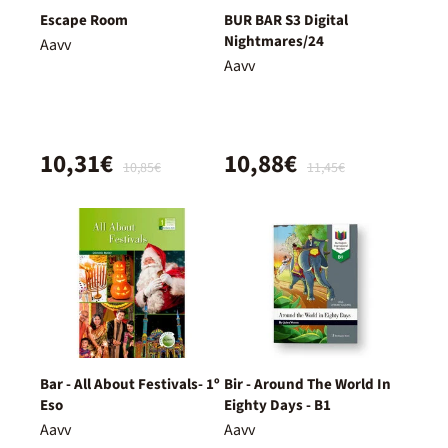
Escape Room
BUR BAR S3 Digital
Nightmares/24
Aavv
Aavv
10,31€
10,88€
10,85€
11,45€
Bar - All About Festivals- 1º
Bir - Around The World In
Eso
Eighty Days - B1
Aavv
Aavv