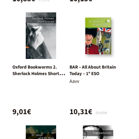
11,45€
Oxford Bookworms 2.
BAR – All About Britain
Sherlock Holmes Short
Today – 1º ESO
Stories MP3 Pack
Aavv
9,01€
10,31€
10,85€