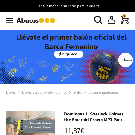
Llena la mochila 🎒 Todo para la vuelta
0
Llévate el primer balón oficial del
Barça Femenino
Libros
Libros para aprender idiomas
Inglés
Lecturas graduadas
Dominoes 1. Sherlock Holmes
the Emerald Crown MP3 Pack
11,87€