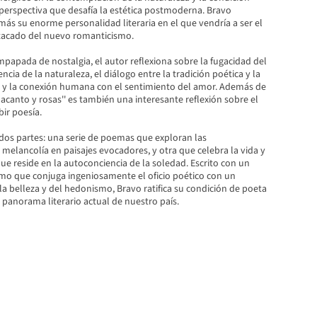
rspectiva que desafía la estética postmoderna. Bravo
ás su enorme personalidad literaria en el que vendría a ser el
acado del nuevo romanticismo.
papada de nostalgia, el autor reflexiona sobre la fugacidad del
cia de la naturaleza, el diálogo entre la tradición poética y la
y la conexión humana con el sentimiento del amor. Además de
e acanto y rosas'' es también una interesante reflexión sobre el
ir poesía.
n dos partes: una serie de poemas que exploran las
melancolía en paisajes evocadores, y otra que celebra la vida y
ue reside en la autoconciencia de la soledad. Escrito con un
mo que conjuga ingeniosamente el oficio poético con un
a belleza y del hedonismo, Bravo ratifica su condición de poeta
 panorama literario actual de nuestro país.