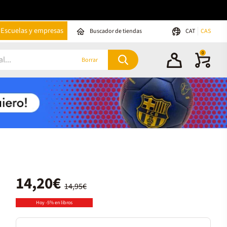
Escuelas y empresas
Buscador de tiendas
CAT
CAS
0
Borrar
14,20€
14,95€
Hoy -5% en libros