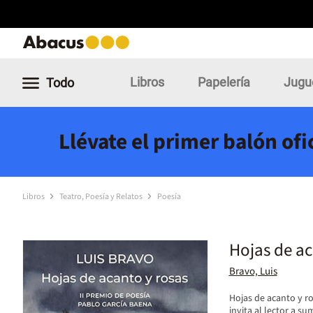
Libros
Papelería
Jugu
Todo
Llévate el primer balón of
Libros
Teatro, Poesía y Relatos
Poesía
Hojas de ac
Bravo, Luis
Hojas de acanto y ro
invita al lector a s