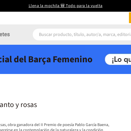
Llena la mochila 🎒 Todo para la vuelta
etes
icial del Barça Femenino
anto y rosas
sas, obra ganadora del II Premio de poesía Pablo García Baena,
umergirse en la contemplación de la naturaleza y la condición