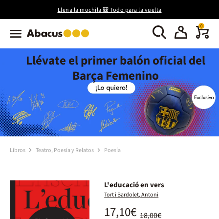
Llena la mochila 🎒 Todo para la vuelta
0
Llévate el primer balón oficial del
Barça Femenino
Libros
Teatro, Poesía y Relatos
Poesía
L'educació en vers
Tort i Bardolet, Antoni
17,10€
18,00€