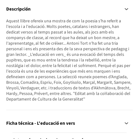
Descripción
Aquest llibre ofereix una mostra de com la poesia s'ha referit a
l'escola i a l'educació. Molts poetes, catalans i estrangers, han
dedicat versos al temps passat a les aules, als jocs amb els
companys de classe, al record que ha deixat un bon mestre, a
l'aprenentatge, al fet de créixer... Antoni Tort n'ha fet una tria
personal i ens els presenta des de la seva perspectiva de pedagog i
gran lector. _L'educació en vers_ és una evocació del temps dels
pupitres, que es mou entre la tendresa i la rebel·lió, entre la
nostàlgia i el dolor, entre la felicitat i el sofriment. Perquè el pas per
l'escola és una de les experiències que més ens marquen i ens
defineixen com a persones. La selecció reuneix poemes d'Anglada,
Brossa, Comadira, Espriu, Foix, Goytisolo, Marçal, Margarit, Sampere,
Vinyoli, Verdaguer, etc. i traduccions de textos d'Akhmàtova, Brecht,
Hardy, Pessoa, Prévert, entre altres. ''Editat amb la col·laboració del
Departament de Cultura de la Generalitat''
Ficha técnica - L'educació en vers