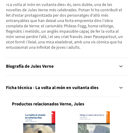
«La volta al món en vuitanta dies» és, sens dubte, una de les
novel·les de Jules Verne més celebrades. Potser hi ha contribuït el
fet d'estar protagonitzada per dos personatges d'allò més
entranyables que han deixat una forta empremta dins l'obra
completa de Verne: el carismàtic Phileas Fogg, home rellotge,
flegmàtic i metòdic, un anglès impassible capaç de fer la volta al
món sense perdre l'alè, i el seu criat francès Jean Passepartout, un
xicot fornit i lleial, una mica eixelebrat, amb una vis còmica que ha
entusiasmat una infinitat de joves i adults.
Biografía de Jules Verne
Ficha técnica - La volta al món en vuitanta dies
Productos relacionados Verne, Jules