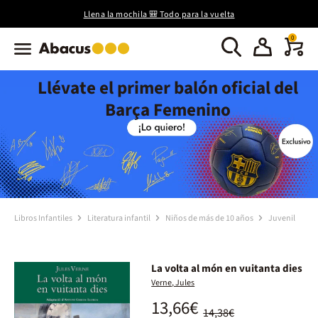
Llena la mochila 🎒 Todo para la vuelta
0
Llévate el primer balón oficial del
Barça Femenino
Libros Infantiles
Literatura infantil
Niños de más de 10 años
Juvenil
La volta al món en vuitanta dies
Verne, Jules
13,66€
14,38€