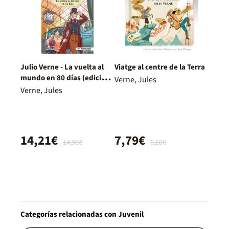
Julio Verne - La vuelta al
Viatge al centre de la Terra
mundo en 80 días (edición
Verne, Jules
actualizada, ilustrada y
Verne, Jules
adaptada)
14,21€
7,79€
14,96€
8,20€
Categorías relacionadas con Juvenil