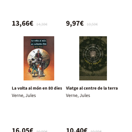
13,66€
9,97€
14,38€
10,50€
La volta al món en 80 dies
Viatge al centre de la terra
Verne, Jules
Verne, Jules
16,05€
10,40€
16,90€
10,95€