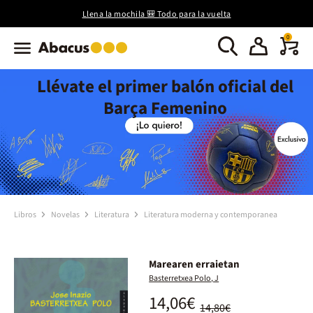
Llena la mochila 🎒 Todo para la vuelta
0
Llévate el primer balón oficial del
Barça Femenino
Libros
Novelas
Literatura
Literatura moderna y contemporanea
Marearen erraietan
Basterretxea Polo, J
14,06€
14,80€