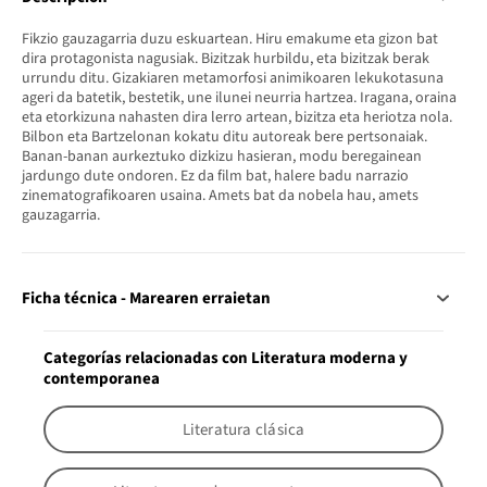
Fikzio gauzagarria duzu eskuartean. Hiru emakume eta gizon bat
dira protagonista nagusiak. Bizitzak hurbildu, eta bizitzak berak
urrundu ditu. Gizakiaren metamorfosi animikoaren lekukotasuna
ageri da batetik, bestetik, une ilunei neurria hartzea. Iragana, oraina
eta etorkizuna nahasten dira lerro artean, bizitza eta heriotza nola.
Bilbon eta Bartzelonan kokatu ditu autoreak bere pertsonaiak.
Banan-banan aurkeztuko dizkizu hasieran, modu beregainean
jardungo dute ondoren. Ez da film bat, halere badu narrazio
zinematografikoaren usaina. Amets bat da nobela hau, amets
gauzagarria.
Ficha técnica - Marearen erraietan
Categorías relacionadas con Literatura moderna y
contemporanea
Literatura clásica