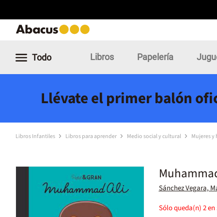
Libros
Papelería
Jugu
Todo
Llévate el primer balón of
Libros Infantiles
Libros para aprender
Medio social y cultural
Mujeres y
Muhammad Al
Sánchez Vegara, Ma
Sólo queda(n)
2
en 