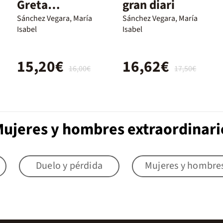
Greta
gran diari
Thunberg
Sánchez Vegara, María
Sánchez Vegara, María
Isabel
Isabel
15,20€
16,62€
16,00€
17,50€
Mujeres y hombres extraordinari
Duelo y pérdida
Mujeres y hombres