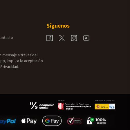
Síguenos
contacto
un mensaje a través del
pp, implica la aceptación
 Privacidad.
Promou:
Amb el finançament de: