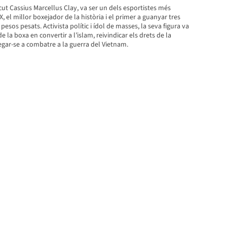
t Cassius Marcellus Clay, va ser un dels esportistes més
X, el millor boxejador de la història i el primer a guanyar tres
 pesos pesats. Activista polític i ídol de masses, la seva figura va
 la boxa en convertir a l’islam, reivindicar els drets de la
gar-se a combatre a la guerra del Vietnam.