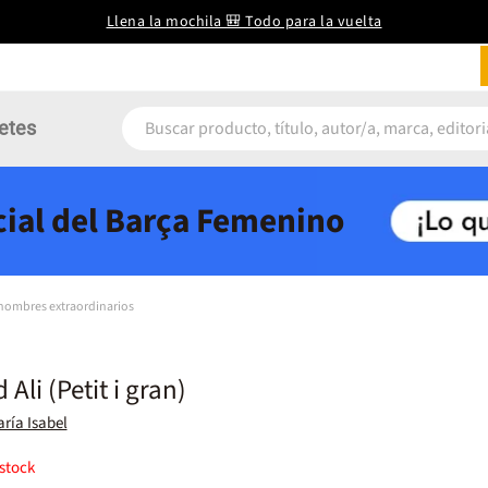
Llena la mochila 🎒 Todo para la vuelta
etes
icial del Barça Femenino
 hombres extraordinarios
i (Petit i gran)
ría Isabel
stock