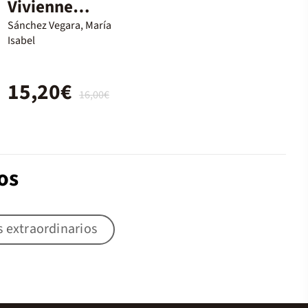
Vivienne
Westwood
Sánchez Vegara, María
Isabel
15,20€
16,00€
os
 extraordinarios