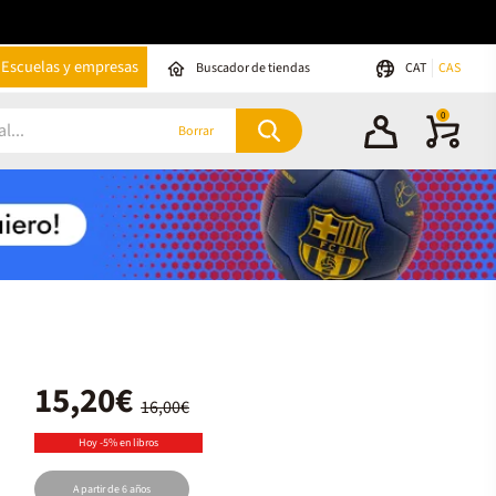
Escuelas y empresas
Buscador de tiendas
CAT
CAS
0
Borrar
15,20€
16,00€
Hoy -5% en libros
A partir de 6 años