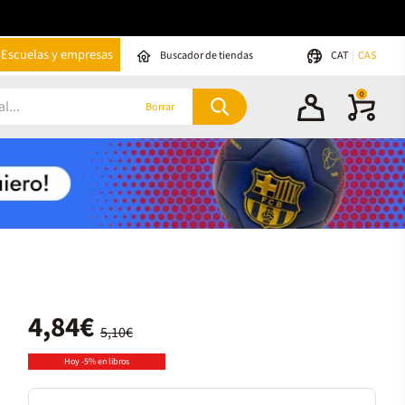
Escuelas y empresas
Buscador de tiendas
CAT
CAS
0
Borrar
4,84€
5,10€
Hoy -5% en libros