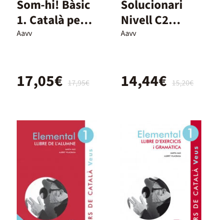
Som-hi! Bàsic
Solucionari
1. Català per a
Nivell C2
adults A2.
(Nova edició
Aavv
Aavv
Ed.2024
2024)
17,05€
14,44€
17,95€
15,20€