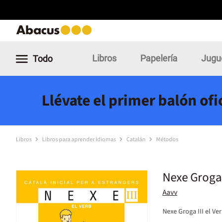
Libros
Papelería
Jugu
Todo
Llévate el primer balón of
Libros
Libros para aprender idiomas
Catalán
Métodos
Nexe Groga 
Aavv
Nexe Groga III el Ve