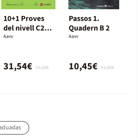
10+1 Proves
Passos 1.
del nivell C2
Quadern B 2
segons el
Aavv
Aavv
model de
CPNL
31,54€
10,45€
33,20€
11,00€
raduadas