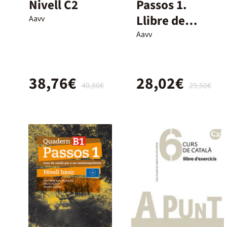
Nivell C2
Passos 1.
Llibre de
Aavv
classe. Nivell
Aavv
Bàsic (2024)
38,76€
28,02€
40,80€
29,50€