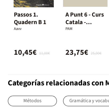
Passos 1.
A Punt 6 - Curs
Quadern B 1
Catala -
Exercicis
Aavv
PAM
10,45€
23,75€
11,00€
25,00€
Categorías relacionadas con 
Métodos
Gramática y vocabu