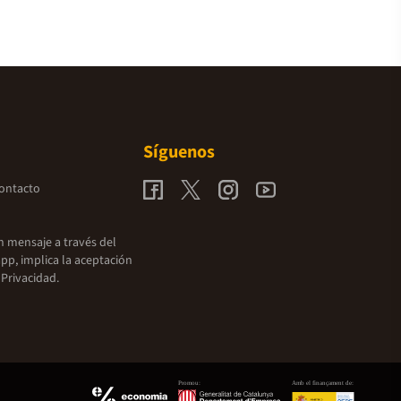
Síguenos
contacto
un mensaje a través del
pp, implica la aceptación
 Privacidad.
Promou:
Amb el finançament de: