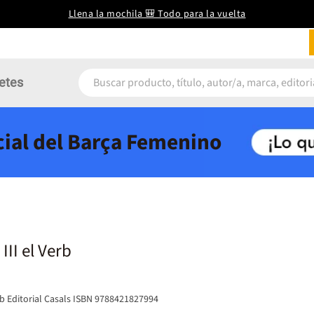
Llena la mochila 🎒 Todo para la vuelta
etes
icial del Barça Femenino
III el Verb
rb Editorial Casals ISBN 9788421827994