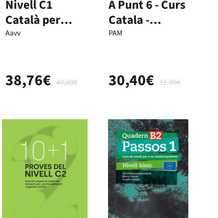
Nivell C1
A Punt 6 - Curs
Català per
Catala -
adults
Alumne
Aavv
PAM
38,76€
30,40€
40,80€
32,00€