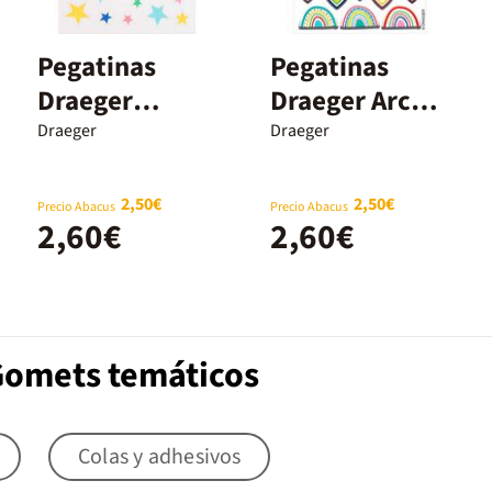
Pegatinas
Pegatinas
Draeger
Draeger Arco
Estrellas
Iris 35u
Draeger
Draeger
colores 44u
2,50€
2,50€
Precio Abacus
Precio Abacus
2,60€
2,60€
Gomets temáticos
Colas y adhesivos