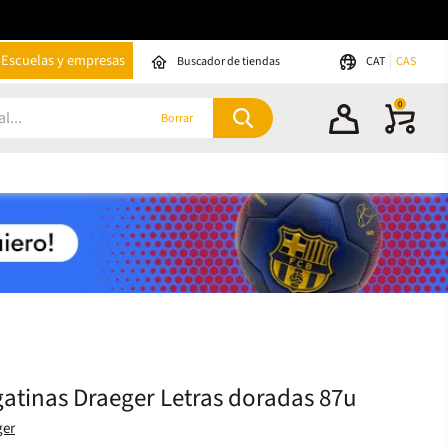
Escuelas y empresas
Buscador de tiendas
CAT
CAS
0
Borrar
atinas Draeger Letras doradas 87u
ger