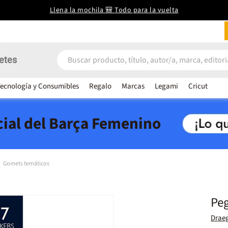
Llena la mochila 🎒 Todo para la vuelta
etes
ecnología y Consumibles
Regalo
Marcas
Legami
Cricut
icial del Barça Femenino
Gomets temáticos
Peg
Drae