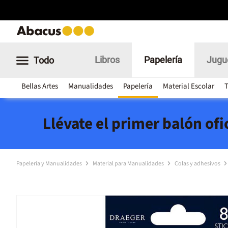
Libros
Papelería
Jugu
Todo
Bellas Artes
Manualidades
Papelería
Material Escolar
T
Llévate el primer balón of
Papelería y Manualidades
Material para Manualidades
Colas y adhesivos