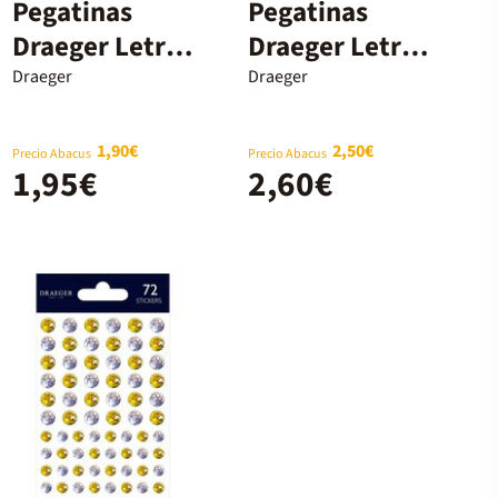
Pegatinas
Pegatinas
Draeger Letras
Draeger Letra
colores 60u
S 21u
Draeger
Draeger
1,90€
2,50€
Precio Abacus
Precio Abacus
1,95€
2,60€