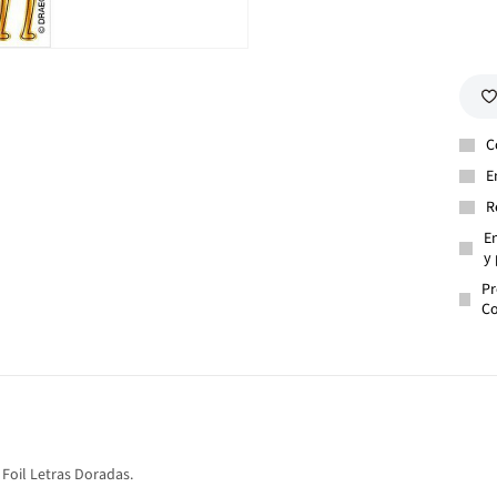
C
E
R
En
y 
Pr
Co
Foil Letras Doradas.