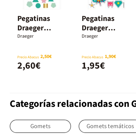
Pegatinas
Pegatinas
Draeger
Draeger
Geometrias
Onomatopeya
Draeger
Draeger
43u
s 20u
2,50€
1,90€
Precio Abacus
Precio Abacus
2,60€
1,95€
Categorías relacionadas con 
Gomets
Gomets temáticos