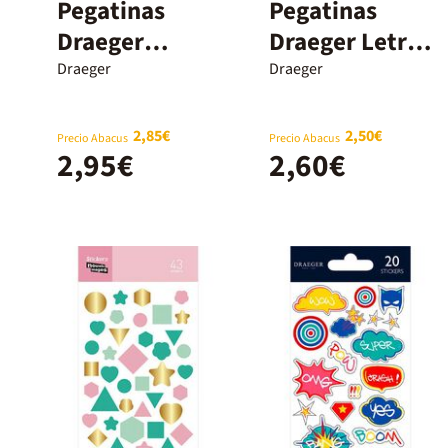
Pegatinas
Pegatinas
Draeger
Draeger Letra
Sirenas 27u
A 19u
Draeger
Draeger
2,85€
2,50€
Precio Abacus
Precio Abacus
2,95€
2,60€