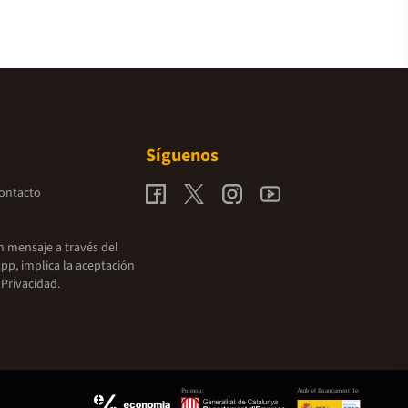
Síguenos
contacto
un mensaje a través del
pp, implica la aceptación
 Privacidad.
Promou:
Amb el finançament de: