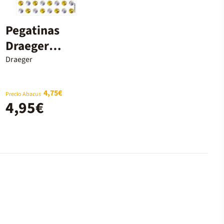
Pegatinas
Draeger
Círculos
Draeger
oro/plata 72u
4,75€
Precio Abacus
4,95€