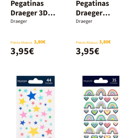
Pegatinas
Pegatinas
Draeger 3D
Draeger
Frutas Kiwi 6u
Unicornio 5u
Draeger
Draeger
3,80€
3,80€
Precio Abacus
Precio Abacus
3,95€
3,95€