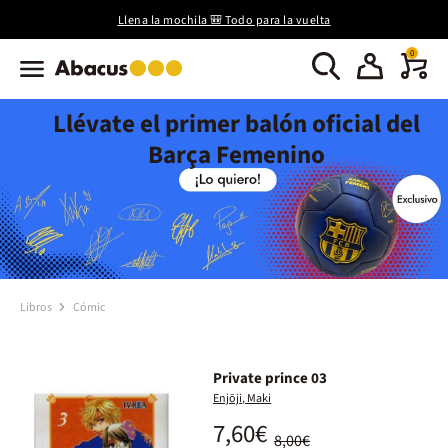
Llena la mochila 🎒 Todo para la vuelta
0
Llévate el primer balón oficial del
Barça Femenino
Libros
Cómic
Private prince 03
Enjōji, Maki
7,60€
8,00€