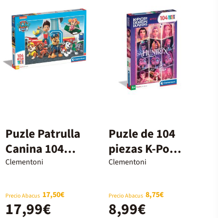
Puzle Patrulla
Puzle de 104
Canina 104
piezas K-Pop
piezas maxi
Demon
Clementoni
Clementoni
Hunters D.H.
Huntrix 2
17,50€
8,75€
Precio Abacus
Precio Abacus
17,99€
8,99€