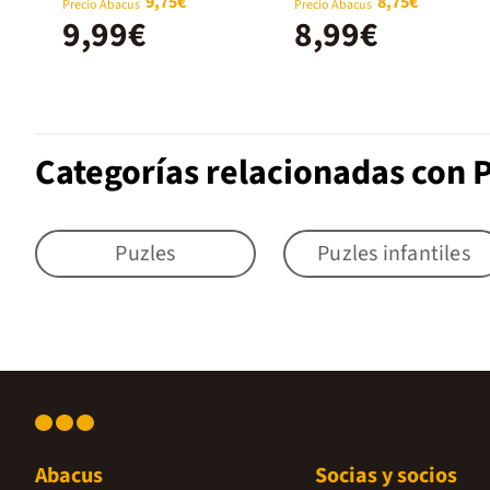
Huntrix 3
9,75€
8,75€
Precio Abacus
Precio Abacus
9,99€
8,99€
Categorías relacionadas con P
Puzles
Puzles infantiles
Abacus
Socias y socios