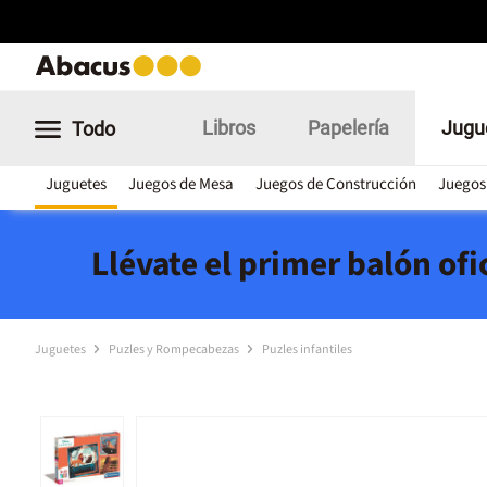
Libros
Papelería
Jugu
Todo
Juguetes
Juegos de Mesa
Juegos de Construcción
Juegos
Llévate el primer balón of
Juguetes
Puzles y Rompecabezas
Puzles infantiles