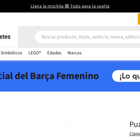
Llena la mochila 🎒 Todo para la vuelta
etes
 Simbólicos
LEGO®
Edades
Marcas
icial del Barça Femenino
Puz
Clem