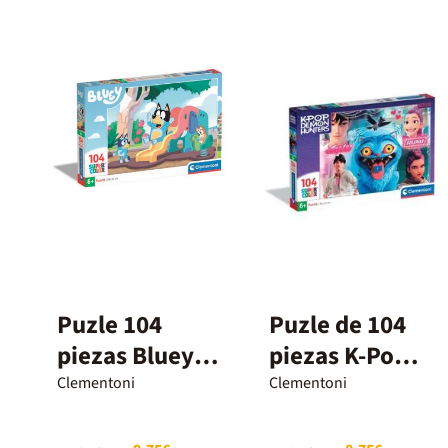
Puzle 104
Puzle de 104
piezas Bluey
piezas K-Pop
parque
Demon
Clementoni
Clementoni
Hunters D.H.