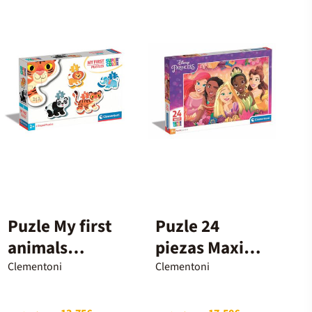
Puzle My first
Puzle 24
animals
piezas Maxi
salvatges
Princesas
Clementoni
Clementoni
Disney