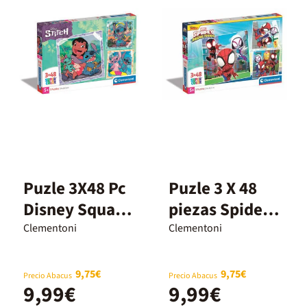
Puzle 3X48 Pc
Puzle 3 X 48
Disney Square
piezas Spidey
Stitch
y Amigos
Clementoni
Clementoni
9,75€
9,75€
Precio Abacus
Precio Abacus
9,99€
9,99€