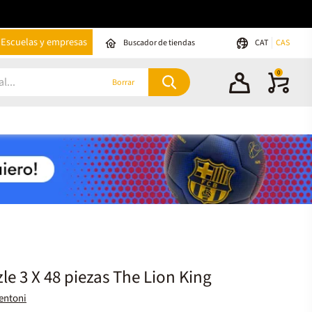
Escuelas y empresas
Buscador de tiendas
CAT
CAS
0
Borrar
le 3 X 48 piezas The Lion King
entoni