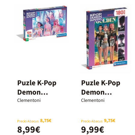
Puzle K-Pop
Puzle K-Pop
Demon
Demon
Hunters
Hunters
Clementoni
Clementoni
Huntrix - 104
Golden 180
piezas
piezas
8,75€
9,75€
Precio Abacus
Precio Abacus
8,99€
9,99€