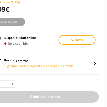
9,75€
 Abacus
99€
A partir de 5 años
Disponibilidad online
Avísame
No disponible
Haz clic y recoge
Elige una tienda y consulta la entrega más rápida
Añadir a la cesta