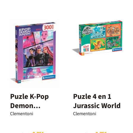
Puzle K-Pop
Puzle 4 en 1
Demon
Jurassic World
Hunters 300
Clementoni
Clementoni
piezas