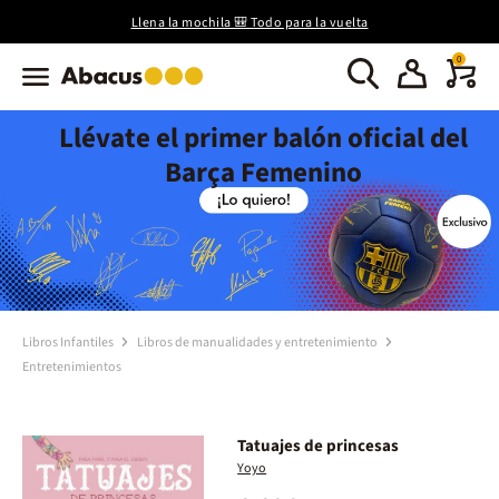
Llena la mochila 🎒 Todo para la vuelta
0
Llévate el primer balón oficial del
Barça Femenino
Libros Infantiles
Libros de manualidades y entretenimiento
Entretenimientos
Tatuajes de princesas
Yoyo