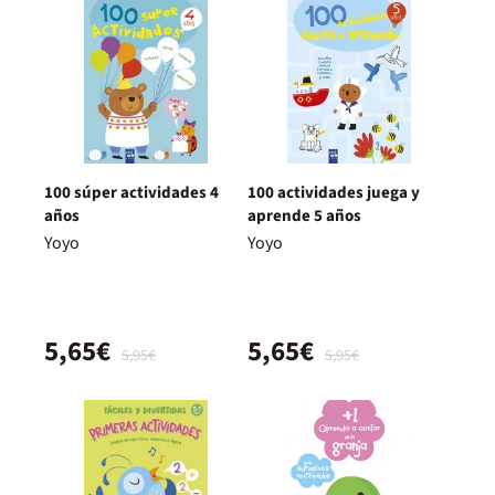
100 súper actividades 4
100 actividades juega y
años
aprende 5 años
Yoyo
Yoyo
5,65€
5,65€
5,95€
5,95€