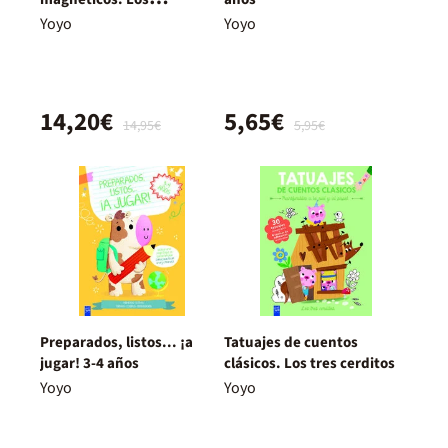
dinosaurios
Yoyo
Yoyo
14,20€
5,65€
14,95€
5,95€
Preparados, listos... ¡a
Tatuajes de cuentos
jugar! 3-4 años
clásicos. Los tres cerditos
Yoyo
Yoyo